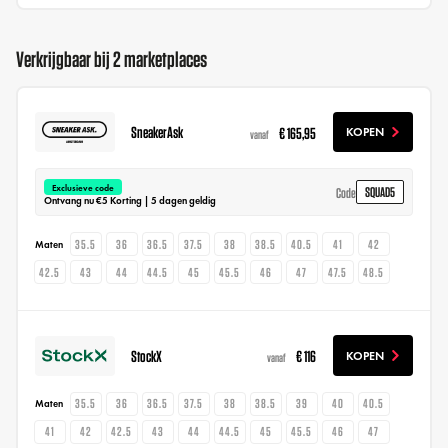
Verkrijgbaar bij 2 marketplaces
SneakerAsk
€ 165,95
KOPEN
vanaf
Exclusieve code
SQUAD5
Code
Ontvang nu €5 Korting | 5 dagen geldig
35.5
36
36.5
37.5
38
38.5
40.5
41
42
Maten
42.5
43
44
44.5
45
45.5
46
47
47.5
48.5
StockX
€ 116
KOPEN
vanaf
35.5
36
36.5
37.5
38
38.5
39
40
40.5
Maten
41
42
42.5
43
44
44.5
45
45.5
46
47