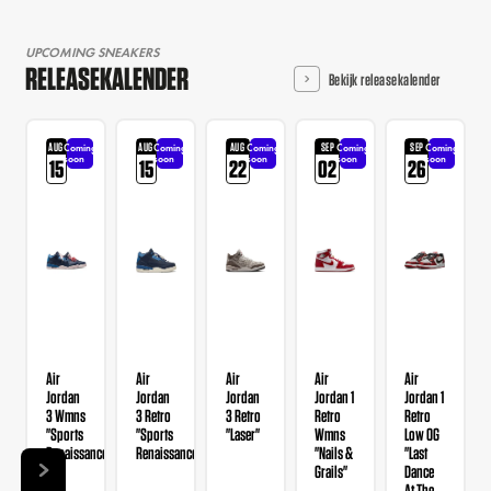
UPCOMING SNEAKERS
RELEASEKALENDER
Bekijk releasekalender
AUG
AUG
AUG
SEP
SEP
Coming
Coming
Coming
Coming
Coming
soon
soon
soon
soon
soon
15
15
22
02
26
Air
Air
Air
Air
Air
Jordan
Jordan
Jordan
Jordan 1
Jordan 1
3 Wmns
3 Retro
3 Retro
Retro
Retro
"Sports
"Sports
"Laser"
Wmns
Low OG
Renaissance"
Renaissance"
"Nails &
"Last
Grails"
Dance
At The