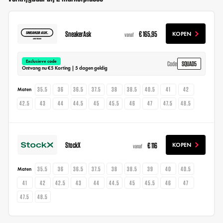
SneakerAsk
€ 165,95
KOPEN
vanaf
Exclusieve code
SQUAD5
Code
Ontvang nu €5 Korting | 5 dagen geldig
35.5
36
36.5
37.5
38
38.5
40.5
41
42
Maten
42.5
43
44
44.5
45
45.5
46
47
47.5
48.5
StockX
€ 116
KOPEN
vanaf
35.5
36
36.5
37.5
38
38.5
39
40
40.5
Maten
41
42
42.5
43
44
44.5
45
45.5
46
47
47.5
48.5