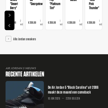
"Desert
"Georgetown"
"Platinum
Pink
Berry"
Tint"
Thunder"
2
1
1
1
1
€ 139,99
€ 209,99
€ 209,99
€ 209,99
€ 209,99
webshops
webshop
webshop
webshop
webshop
Alle Jordan sneakers
AIR JORDAN 5 NIEUWS
RECENTE ARTIKELEN
De Air Jordan 5 "Black Carolina" uit 2006
maakt deze maand een comeback
10 JUN 2026
229X GELEZEN