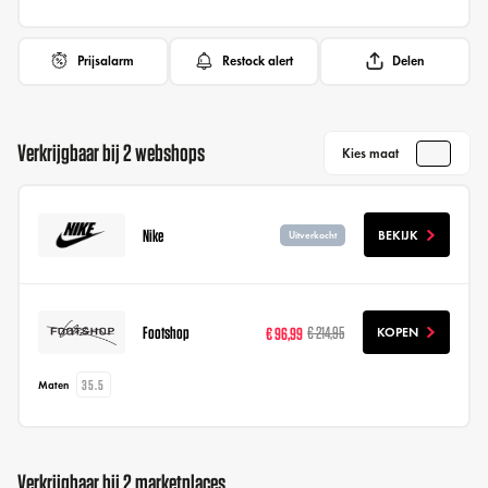
Prijsalarm
Restock alert
Delen
Verkrijgbaar bij 2 webshops
Kies maat
Nike
BEKIJK
Uitverkocht
Footshop
€ 96,99
€ 214,95
KOPEN
35.5
Maten
Verkrijgbaar bij 2 marketplaces