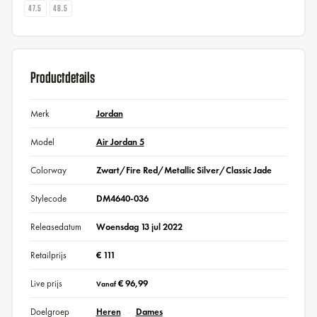
47.5
48.5
Productdetails
Merk
Jordan
Model
Air Jordan 5
Colorway
Zwart/Fire Red/Metallic Silver/Classic Jade
Stylecode
DM4640-036
Releasedatum
Woensdag 13 jul 2022
Retailprijs
€ 111
Live prijs
€ 96,99
Vanaf
Doelgroep
Heren
Dames