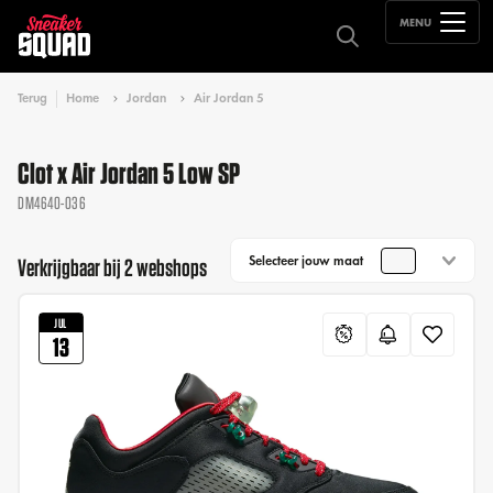
MENU
Terug
Home
Jordan
Air Jordan 5
Clot x Air Jordan 5 Low SP
DM4640-036
Selecteer jouw maat
Verkrijgbaar bij 2 webshops
JUL
13