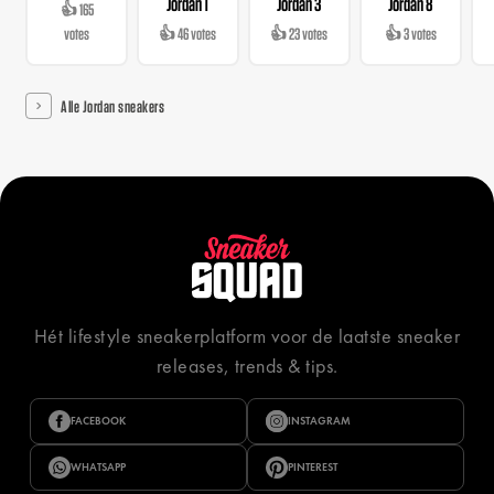
Jordan 1
Jordan 3
Jordan 8
👍 165
votes
👍 46 votes
👍 23 votes
👍 3 votes
Alle Jordan sneakers
Hét lifestyle sneakerplatform voor de laatste sneaker
releases, trends & tips.
FACEBOOK
INSTAGRAM
WHATSAPP
PINTEREST