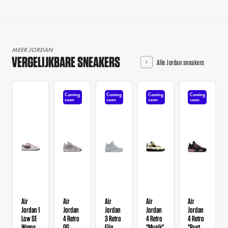
MEER JORDAN
VERGELIJKBARE SNEAKERS
Alle Jordan sneakers
Coming
Coming
Coming
Coming
soon
soon
soon
soon
Air
Air
Air
Air
Air
Jordan 1
Jordan
Jordan
Jordan
Jordan
Low SE
4 Retro
3 Retro
4 Retro
4 Retro
Wmns
OG
Flip
"Musik"
"Rust