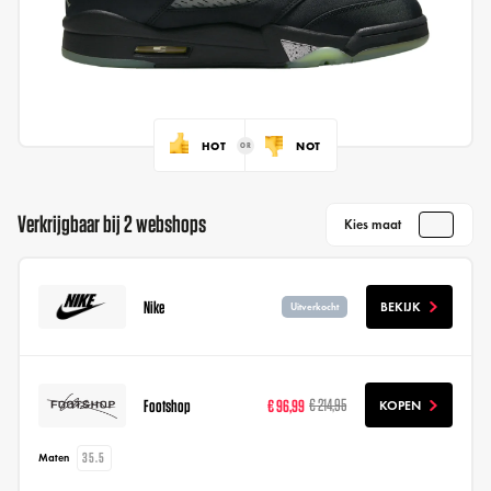
HOT
NOT
Verkrijgbaar bij 2 webshops
Kies maat
Nike
BEKIJK
Uitverkocht
Footshop
€ 96,99
€ 214,95
KOPEN
35.5
Maten