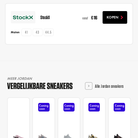
StockX
€ 116
KOPEN
vanaf
41
43
44.5
Maten
MEER JORDAN
VERGELIJKBARE SNEAKERS
Alle Jordan sneakers
Coming
Coming
Coming
Coming
soon
soon
soon
soon