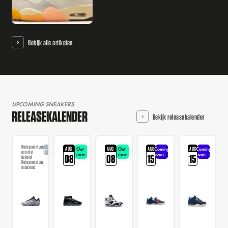
Bekijk alle artikelen
UPCOMING SNEAKERS
RELEASEKALENDER
Bekijk releasekalender
Releasedatum
AUG
AUG
AUG
AUG
Out
Out
Coming
Coming
Aangekondigd
nog niet
now
now
soon
soon
08
08
15
15
bekend
Releasedatum
onbekend