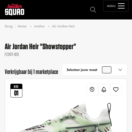
MENU
Terug
Home
Jordan
Air Jordan Heir
Air Jordan Heir "Showstopper"
FZ2471-100
Selecteer jouw maat
Verkrijgbaar bij 1 marketplace
NOV
01