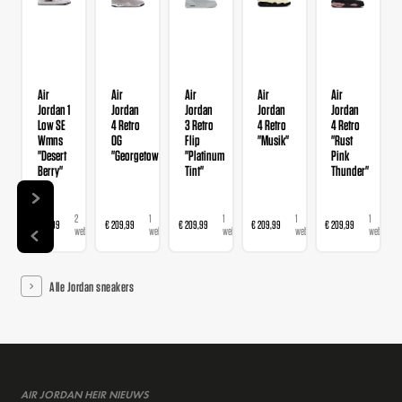
Air
Air
Air
Air
Air
Jordan 1
Jordan
Jordan
Jordan
Jordan
Low SE
4 Retro
3 Retro
4 Retro
4 Retro
Wmns
OG
Flip
"Musik"
"Rust
"Desert
"Georgetown"
"Platinum
Pink
Berry"
Tint"
Thunder"
2
1
1
1
1
€ 139,99
€ 209,99
€ 209,99
€ 209,99
€ 209,99
webshops
webshop
webshop
webshop
webshop
Alle Jordan sneakers
AIR JORDAN HEIR NIEUWS