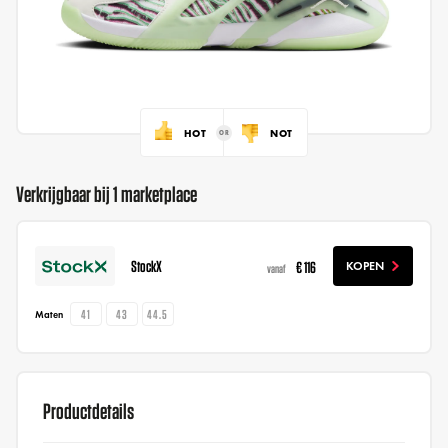
HOT
NOT
Verkrijgbaar bij 1 marketplace
StockX
€ 116
KOPEN
vanaf
41
43
44.5
Maten
Productdetails