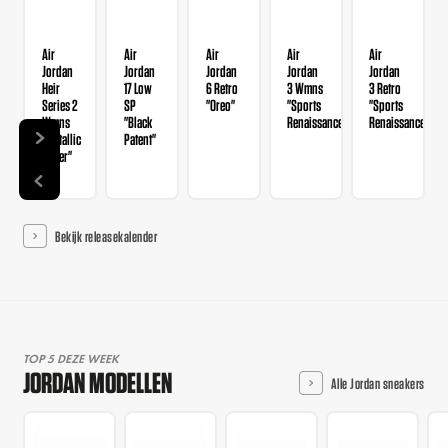
Air
Air
Air
Air
Air
Jordan
Jordan
Jordan
Jordan
Jordan
Heir
17 Low
6 Retro
3 Wmns
3 Retro
Series 2
SP
"Oreo"
"Sports
"Sports
Wmns
"Black
Renaissance"
Renaissance"
"Metallic
Patent"
Silver"
Bekijk releasekalender
TOP 5 DEZE WEEK
JORDAN MODELLEN
Alle Jordan sneakers