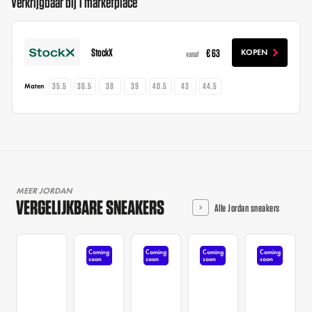
Verkrijgbaar bij 1 marketplace
StockX
€ 63
KOPEN
vanaf
35.5
36.5
38
39
40.5
43
44.5
Maten
MEER JORDAN
VERGELIJKBARE SNEAKERS
Alle Jordan sneakers
Coming
Coming
Coming
Coming
soon
soon
soon
soon