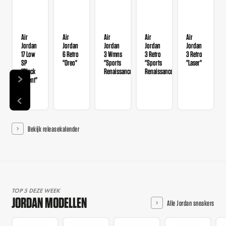
Air
Air
Air
Air
Air
Jordan
Jordan
Jordan
Jordan
Jordan
17 Low
6 Retro
3 Wmns
3 Retro
3 Retro
SP
"Oreo"
"Sports
"Sports
"Laser"
"Black
Renaissance"
Renaissance"
Patent"
Bekijk releasekalender
TOP 5 DEZE WEEK
JORDAN MODELLEN
Alle Jordan sneakers