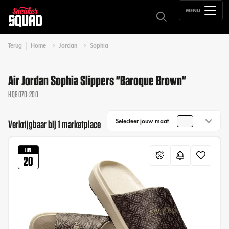
MENU
Terug
Home
Jordan
Sophia
Air Jordan Sophia Slippers "Baroque Brown"
HQ8070-200
Selecteer jouw maat
Verkrijgbaar bij 1 marketplace
JUN
20