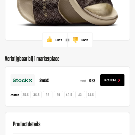
HOT
NOT
Verkrijgbaar bij 1 marketplace
StockX
€ 63
KOPEN
vanaf
35.5
36.5
38
39
40.5
43
44.5
Maten
Productdetails