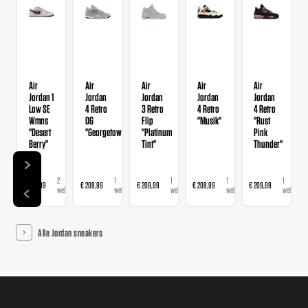
Air
Air
Air
Air
Air
Jordan 1
Jordan
Jordan
Jordan
Jordan
Low SE
4 Retro
3 Retro
4 Retro
4 Retro
Wmns
OG
Flip
"Musik"
"Rust
"Desert
"Georgetown"
"Platinum
Pink
Berry"
Tint"
Thunder"
2
1
1
1
1
€ 139,99
€ 209,99
€ 209,99
€ 209,99
€ 209,99
webshops
webshop
webshop
webshop
webshop
Alle Jordan sneakers