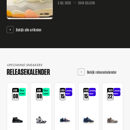
3 JUL 2026
204X GELEZEN
Bekijk alle artikelen
UPCOMING SNEAKERS
RELEASEKALENDER
Bekijk releasekalender
AUG
AUG
AUG
AUG
AUG
Out
Out
Coming
Coming
Coming
now
now
soon
soon
soon
08
08
15
15
22