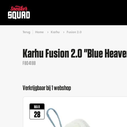
Terug
Home
Karhu
Fusion 2.0
Karhu Fusion 2.0 "Blue Heave
F804188
Verkrijgbaar bij 1 webshop
MAR
28