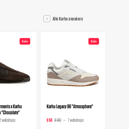
Alle Karhu sneakers
Sale
Sale
rments x Karhu
Karhu Legacy 96 "Atmosphere"
Karhu Su
n "Chocolate"
Indigo"
2 webshops
€ 84
€ 140
7 webshops
€ 96
€ 16