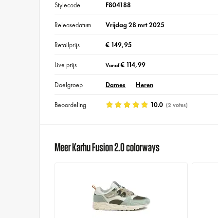
Stylecode
F804188
Releasedatum
Vrijdag 28 mrt 2025
Retailprijs
€ 149,95
Live prijs
€ 114,99
Vanaf
Doelgroep
Dames
Heren
Beoordeling
10.0
(2 votes)
Meer Karhu Fusion 2.0 colorways