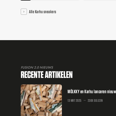
Alle Karhu sneakers
FUSION 2.0 NIEUWS
RECENTE ARTIKELEN
MÖLKKY en Karhu lanceren nieuwe 
13 MRT 2025
238X GELEZEN