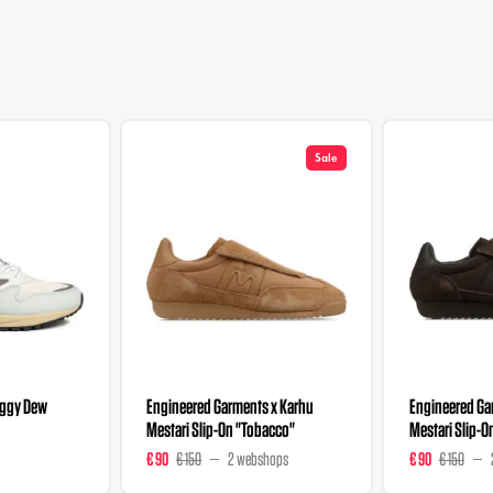
Sale
oggy Dew
Engineered Garments x Karhu
Engineered Ga
Mestari Slip-On "Tobacco"
Mestari Slip-O
€ 90
€ 150
2 webshops
€ 90
€ 150