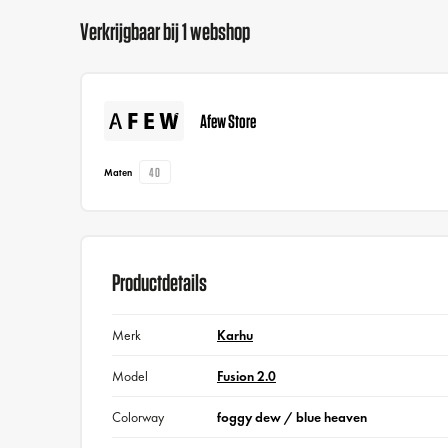
Verkrijgbaar bij 1 webshop
Afew Store
40
Maten
Productdetails
Merk
Karhu
Model
Fusion 2.0
Colorway
foggy dew / blue heaven