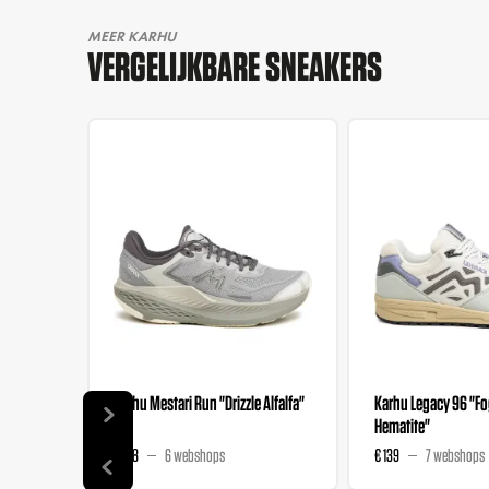
MEER KARHU
VERGELIJKBARE SNEAKERS
Karhu Mestari Run "Drizzle Alfalfa"
Karhu Legacy 96 "F
Hematite"
€ 168
6 webshops
€ 139
7 webshops