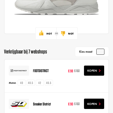
HOT
NOT
Verkrijgbaar bij 7 webshops
Kies maat
FOOTDISTRICT
€ 98
€ 150
KOPEN
40
40.5
42
46.5
Maten
Sneaker District
€ 90
€ 150
KOPEN