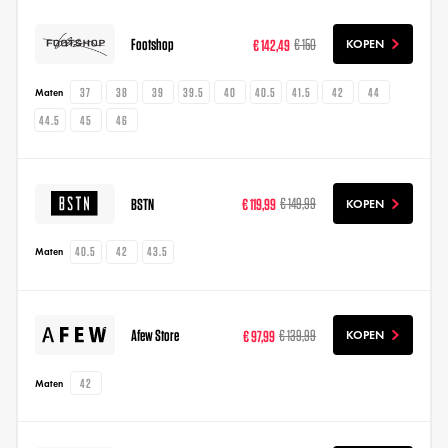
Footshop
€ 142,49
€ 150
KOPEN
37
38
39
39.5
40
40.5
41.5
42
44
Maten
44.5
45
46
BSTN
€ 119,99
€ 149,99
KOPEN
40.5
42
43.5
Maten
Afew Store
€ 97,99
€ 139,99
KOPEN
42
Maten