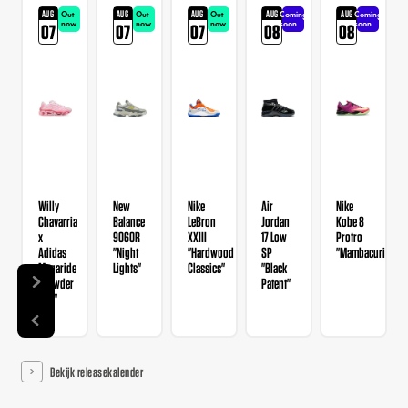
AUG
AUG
AUG
AUG
AUG
Out
Out
Out
Coming
Coming
now
now
now
soon
soon
07
07
07
08
08
Willy
New
Nike
Air
Nike
Chavarria
Balance
LeBron
Jordan
Kobe 8
x
9060R
XXIII
17 Low
Protro
Adidas
"Night
"Hardwood
SP
"Mambacurial"
Megaride
Lights"
Classics"
"Black
"Powder
Patent"
Red"
Bekijk releasekalender