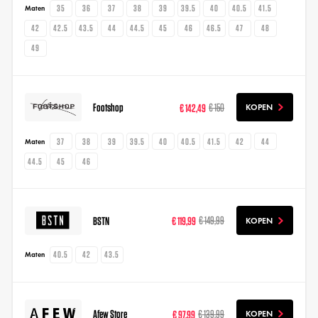
35
36
37
38
39
39.5
40
40.5
41.5
Maten
42
42.5
43.5
44
44.5
45
46
46.5
47
48
49
Footshop
€ 142,49
€ 150
KOPEN
37
38
39
39.5
40
40.5
41.5
42
44
Maten
44.5
45
46
BSTN
€ 119,99
€ 149,99
KOPEN
40.5
42
43.5
Maten
Afew Store
€ 97,99
€ 139,99
KOPEN