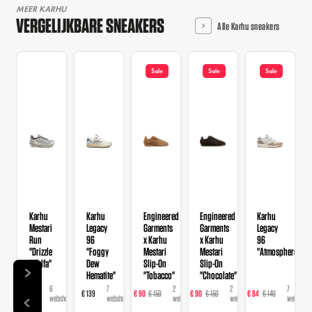
MEER KARHU
VERGELIJKBARE SNEAKERS
Alle Karhu sneakers
Sale
Sale
Sale
Karhu
Karhu
Engineered
Engineered
Karhu
Mestari
Legacy
Garments
Garments
Legacy
Run
96
x Karhu
x Karhu
96
"Drizzle
"Foggy
Mestari
Mestari
"Atmosphere"
Alfalfa"
Dew
Slip-On
Slip-On
Hematite"
"Tobacco"
"Chocolate"
6
7
2
2
7
€ 168
€ 139
€ 90
€ 150
€ 90
€ 150
€ 84
€ 140
€ 
webshops
webshops
webshops
webshops
webshops