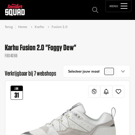
MENU
Terug
Home
Karhu
Fusion 2.0
Karhu Fusion 2.0 "Foggy Dew"
F804098
Selecteer jouw maat
Verkrijgbaar bij 7 webshops
JAN
31