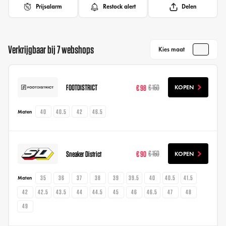
Prijsalarm
Restock alert
Delen
Verkrijgbaar bij 7 webshops
Kies maat
FOOTDISTRICT
€ 98
€ 150
KOPEN
40
40.5
42
46.5
Maten
Sneaker District
€ 90
€ 150
KOPEN
35
36
37
38
39
39.5
40
40.5
41.5
Maten
42
42.5
43.5
44
44.5
45
46
46.5
47
48
49