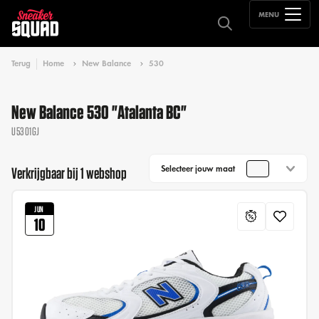
MENU
Terug
Home
New Balance
530
New Balance 530 "Atalanta BC"
U5301GJ
Selecteer jouw maat
Verkrijgbaar bij 1 webshop
JUN
10