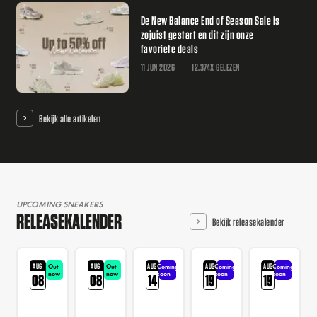
De New Balance End of Season Sale is
zojuist gestart en dit zijn onze
favoriete deals
11 JUN 2026
12.374X GELEZEN
Bekijk alle artikelen
UPCOMING SNEAKERS
RELEASEKALENDER
Bekijk releasekalender
AUG
AUG
AUG
AUG
AUG
Out
Out
Coming
Coming
Coming
now
now
soon
soon
soon
08
08
14
19
19