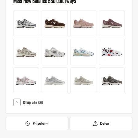
Meer New Balance 530 colorways
Bekijk alle 530
Prijsalarm
Delen