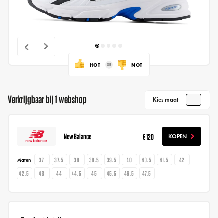
HOT
NOT
Verkrijgbaar bij 1 webshop
Kies maat
New Balance
€ 120
KOPEN
37
37.5
38
38.5
39.5
40
40.5
41.5
42
Maten
42.5
43
44
44.5
45
45.5
46.5
47.5