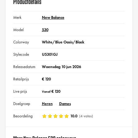
Productdetails
Merk
New Balance
Model
530
Colorway
White/Blue Oasis/Black
Stylecode
U5301GJ
Releasedatum
Woensdag 10 jun 2026
Retailprijs
€ 120
Live prijs
€ 120
Vanaf
Doelgroep
Heren
Dames
Beoordeling
10.0
(4 votes)