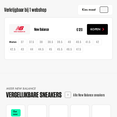
Verkrijgbaar bij 1 webshop
Kies maat
New Balance
€ 120
KOPEN
37
37.5
38
38.5
39.5
40
40.5
41.5
42
Maten
42.5
43
44
44.5
45
45.5
46.5
47.5
MEER NEW BALANCE
VERGELIJKBARE SNEAKERS
Alle New Balance sneakers
Out
now