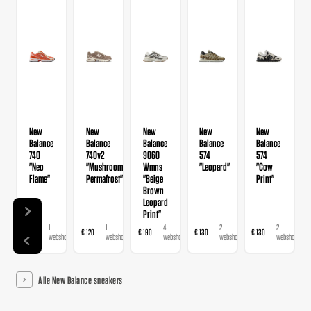
New
New
New
New
New
Balance
Balance
Balance
Balance
Balance
740
740v2
9060
574
574
"Neo
"Mushroom
Wmns
"Leopard"
"Cow
Flame"
Permafrost"
"Beige
Print"
Brown
Leopard
Print"
1
1
4
2
2
€ 120
€ 120
€ 190
€ 130
€ 130
webshop
webshop
webshops
webshops
webshops
Alle New Balance sneakers