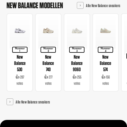
NEW BALANCE MODELLEN
Alle New Balance sneakers
Nummer
Nummer
Nummer
Nummer
1
2
3
4
New
New
New
New
Balance
Balance
Balance
Balance
530
740
9060
574
👍 287
👍 277
👍 255
👍 156
votes
votes
votes
votes
Alle New Balance sneakers