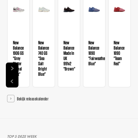
New
New
New
New
New
Balance
Balance
Balance
Balance
Balance
1906 GS
740 GS
Made In
1890
1890
"Grey
"Sea
UK
"Fairweather
"Team
Matter
Salt
991v2
Blue"
Red"
Signal
Bright
"Brown"
Pink"
Blue"
Bekijk releasekalender
TOP 5 DEZE WEEK