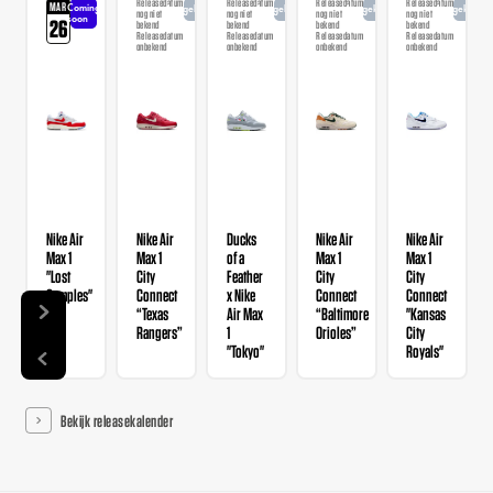
Releasedatum
Releasedatum
Releasedatum
Releasedatum
MAR
Coming
Aangekondigd
Aangekondigd
Aangekondigd
Aangekondi
nog niet
nog niet
nog niet
nog niet
soon
26
bekend
bekend
bekend
bekend
Releasedatum
Releasedatum
Releasedatum
Releasedatum
onbekend
onbekend
onbekend
onbekend
Nike Air
Nike Air
Ducks
Nike Air
Nike Air
Max 1
Max 1
of a
Max 1
Max 1
"Lost
City
Feather
City
City
Samples"
Connect
x Nike
Connect
Connect
“Texas
Air Max
“Baltimore
"Kansas
Rangers”
1
Orioles”
City
"Tokyo"
Royals"
Bekijk releasekalender