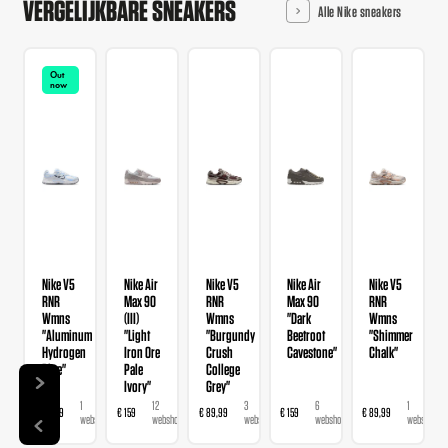
VERGELIJKBARE SNEAKERS
Alle Nike sneakers
Out
now
Nike V5
Nike Air
Nike V5
Nike Air
Nike V5
RNR
Max 90
RNR
Max 90
RNR
Wmns
(III)
Wmns
"Dark
Wmns
"Aluminum
"Light
"Burgundy
Beetroot
"Shimmer
Hydrogen
Iron Ore
Crush
Cavestone"
Chalk"
Blue"
Pale
College
Ivory"
Grey"
1
12
3
6
1
€ 89,99
€ 159
€ 89,99
€ 159
€ 89,99
webshop
webshops
webshops
webshops
webshop