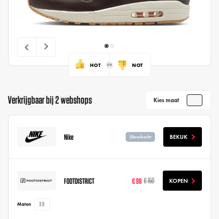
HOT
NOT
Verkrijgbaar bij 2 webshops
Kies maat
Nike
BEKIJK
Uitverkocht
FOOTDISTRICT
€ 98
€ 150
KOPEN
39
Maten