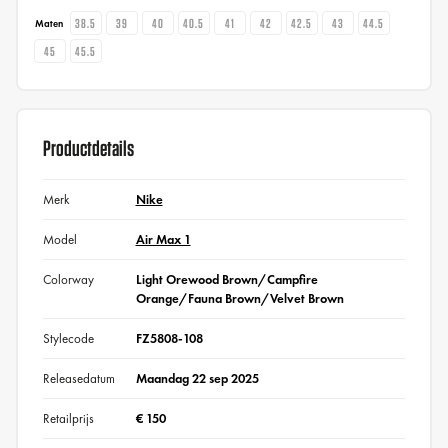
38.5
39
40
40.5
41
42
42.5
43
44.5
Maten
45
45.5
Productdetails
Merk
Nike
Model
Air Max 1
Colorway
Light Orewood Brown/Campfire
Orange/Fauna Brown/Velvet Brown
Stylecode
FZ5808-108
Releasedatum
Maandag 22 sep 2025
Retailprijs
€ 150