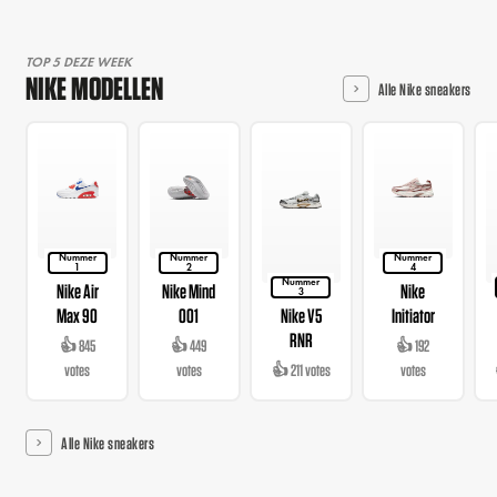
TOP 5 DEZE WEEK
NIKE MODELLEN
Alle Nike sneakers
Nummer
Nummer
Nummer
1
2
4
Nummer
Nike Air
Nike Mind
Nike
3
Max 90
001
Nike V5
Initiator
RNR
👍 845
👍 449
👍 192
votes
votes
👍 211 votes
votes
Alle Nike sneakers