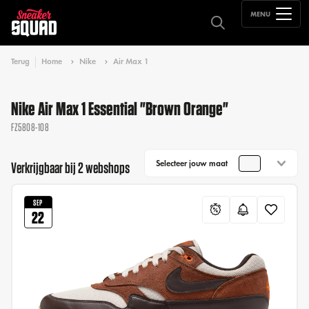
MENU
Terug
Home
Nike
Air Max 1
Nike Air Max 1 Essential "Brown Orange"
FZ5808-108
Selecteer jouw maat
Verkrijgbaar bij 2 webshops
SEP
22