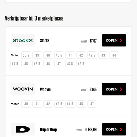
Verkrijgbaar bij 3 marketplaces
StockX
€ 107
KOPEN
vanaf
38.5
39
40
40.5
41
42
42.5
43
44
Maten
44.5
45
45.5
46
47
47.5
48.5
Woovin
€ 145
KOPEN
vanaf
40
41
42
42.5
44.5
45
47
Maten
Drip or Drop
€ 189,99
KOPEN
vanaf