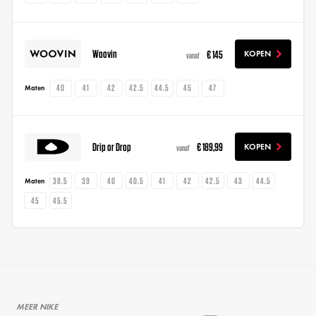
Woovin
€ 145
KOPEN
vanaf
40
41
42
42.5
44.5
45
47
Maten
Drip or Drop
€ 189,99
KOPEN
vanaf
38.5
39
40
40.5
41
42
42.5
43
44.5
Maten
45
45.5
MEER NIKE