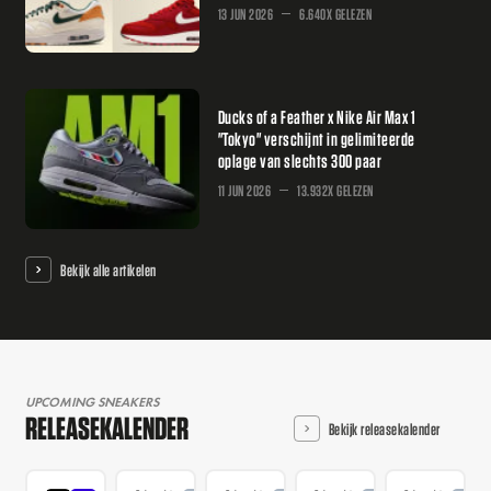
13 JUN 2026
6.640X GELEZEN
Ducks of a Feather x Nike Air Max 1
"Tokyo" verschijnt in gelimiteerde
oplage van slechts 300 paar
11 JUN 2026
13.932X GELEZEN
Bekijk alle artikelen
UPCOMING SNEAKERS
RELEASEKALENDER
Bekijk releasekalender