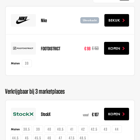
Nike
BEKIJK
Uitverkocht
FOOTDISTRICT
€ 98
€ 150
KOPEN
39
Maten
Verkrijgbaar bij 3 marketplaces
StockX
€ 107
KOPEN
vanaf
38.5
39
40
40.5
41
42
42.5
43
44
Maten
44.5
45
45.5
46
47
47.5
48.5