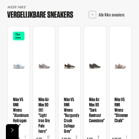
MEER NIKE
VERGELIJKBARE SNEAKERS
Alle Nike sneakers
Out
now
Nike V5
Nike Air
Nike V5
Nike Air
Nike V5
RNR
Max 90
RNR
Max 90
RNR
Wmns
(III)
Wmns
"Dark
Wmns
"Aluminum
"Light
"Burgundy
Beetroot
"Shimmer
Hydrogen
Iron Ore
Crush
Cavestone"
Chalk"
Blue"
Pale
College
Ivory"
Grey"
1
12
3
6
1