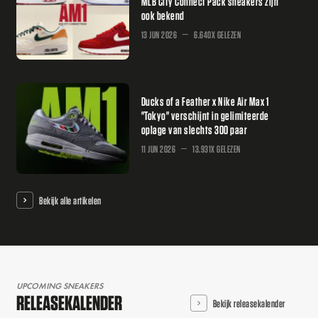
MLB City Connect Pack sneakers zijn
ook bekend
13 JUN 2026
6.640X GELEZEN
Ducks of a Feather x Nike Air Max 1
"Tokyo" verschijnt in gelimiteerde
oplage van slechts 300 paar
11 JUN 2026
13.931X GELEZEN
Bekijk alle artikelen
UPCOMING SNEAKERS
RELEASEKALENDER
Bekijk releasekalender