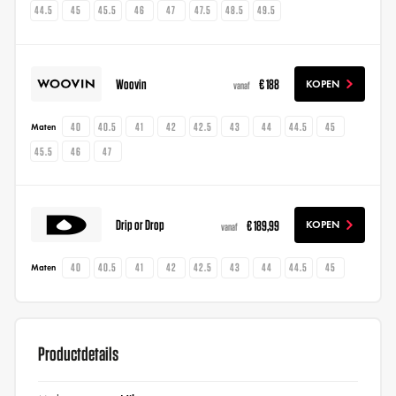
44.5
45
45.5
46
47
47.5
48.5
49.5
Woovin
€ 188
KOPEN
vanaf
40
40.5
41
42
42.5
43
44
44.5
45
Maten
45.5
46
47
Drip or Drop
€ 189,99
KOPEN
vanaf
40
40.5
41
42
42.5
43
44
44.5
45
Maten
Productdetails