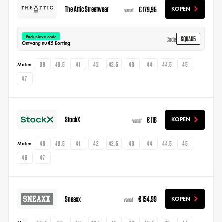
The Attic Streetwear
€ 179,95
KOPEN
vanaf
Exclusieve code
SQUAD5
Code
Ontvang nu €5 Korting
39
40.5
41
42
42.5
43
44
44.5
45
Maten
47
StockX
€ 116
KOPEN
vanaf
40
40.5
41
42
42.5
43
44
44.5
45
Maten
46
47
Sneaxx
€ 154,99
KOPEN
vanaf