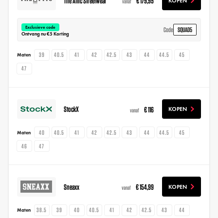
The Attic Streetwear
€ 179,95
KOPEN
vanaf
Exclusieve code
SQUAD5
Code
Ontvang nu €5 Korting
39
40.5
41
42
42.5
43
44
44.5
45
Maten
47
StockX
€ 116
KOPEN
vanaf
40
40.5
41
42
42.5
43
44
44.5
45
Maten
46
47
Sneaxx
€ 154,99
KOPEN
vanaf
38.5
39
40
40.5
41
42
42.5
43
44
Maten