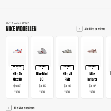
TOP 5 DEZE WEEK
NIKE MODELLEN
Alle Nike sneakers
Nummer
Nummer
Nummer
Nummer
1
2
3
4
Nike Air
Nike Mind
Nike V5
Nike
Max 90
001
RNR
Initiator
👍 850
👍 447
👍 195
👍 192
votes
votes
votes
votes
Alle Nike sneakers