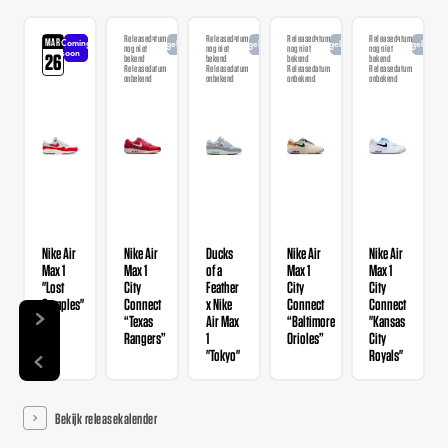
Releasedatum
Releasedatum
Releasedatum
Releasedatum
MAR
Coming
Aangekondigd
Aangekondigd
Aangekondigd
Aangekondi
nog niet
nog niet
nog niet
nog niet
soon
26
bekend
bekend
bekend
bekend
Releasedatum
Releasedatum
Releasedatum
Releasedatum
onbekend
onbekend
onbekend
onbekend
Nike Air
Nike Air
Ducks
Nike Air
Nike Air
Max 1
Max 1
of a
Max 1
Max 1
"Lost
City
Feather
City
City
Samples"
Connect
x Nike
Connect
Connect
“Texas
Air Max
“Baltimore
"Kansas
Rangers”
1
Orioles”
City
"Tokyo"
Royals"
Bekijk releasekalender