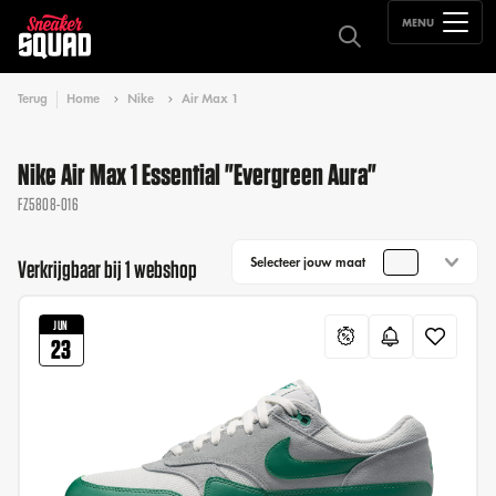
MENU
Terug
Home
Nike
Air Max 1
Nike Air Max 1 Essential "Evergreen Aura"
FZ5808-016
Selecteer jouw maat
Verkrijgbaar bij 1 webshop
JUN
23