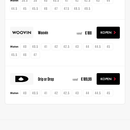
38.5
39
40
40.5
41
42
42.5
43
44
Maten
44.5
45
45.5
46
47
47.5
48.5
49.5
Woovin
€ 188
KOPEN
vanaf
40
40.5
41
42
42.5
43
44
44.5
45
Maten
45.5
46
47
Drip or Drop
€ 189,99
KOPEN
vanaf
40
40.5
41
42
42.5
43
44
44.5
45
Maten