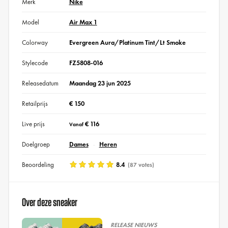
Merk
Nike
Model
Air Max 1
Colorway
Evergreen Aura/Platinum Tint/Lt Smoke
Stylecode
FZ5808-016
Releasedatum
Maandag 23 jun 2025
Retailprijs
€ 150
Live prijs
€ 116
Vanaf
Doelgroep
Dames
Heren
Beoordeling
8.4
(87 votes)
Over deze sneaker
RELEASE NIEUWS