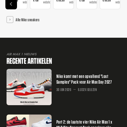
€ 89,99
€ 159
€ 89,99
€ 159
€ 89,99
webshop
webshops
webshops
webshops
webshop
Alle Nike sneakers
AIR MAX 1 NIEUWS
RECENTE ARTIKELEN
Nike komt met een opvallend "Lost
Samples" Pack voor Air Max Day 2027
30 JUN 2026
6.032X GELEZEN
Part 2: de laatste vier Nike Air Max 1 x