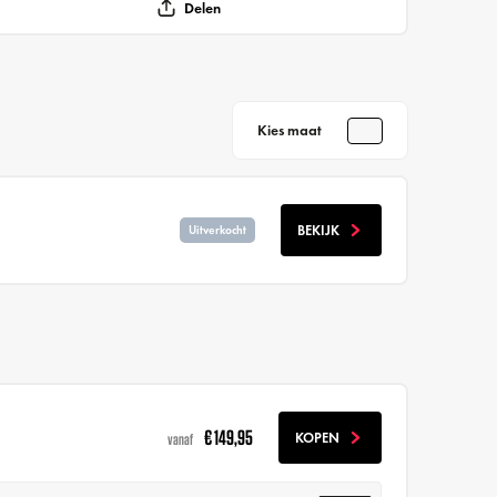
Delen
Kies maat
BEKIJK
Uitverkocht
€ 149,95
KOPEN
vanaf