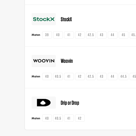
StockX
39
40
41
42
42.5
43
44
45
45
Maten
Woovin
40
40.5
41
42
42.5
43
44
44.5
4
Maten
Drip or Drop
40
40.5
41
42
Maten