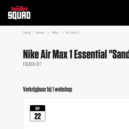
Terug
Home
Nike
Air Max 1
Nike Air Max 1 Essential "San
FZ5808-017
Verkrijgbaar bij 1 webshop
SEP
22