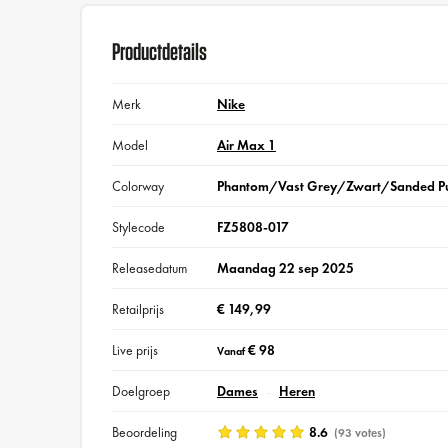
Productdetails
Merk
Nike
Model
Air Max 1
Colorway
Phantom/Vast Grey/Zwart/Sanded Pu
Stylecode
FZ5808-017
Releasedatum
Maandag 22 sep 2025
Retailprijs
€ 149,99
Live prijs
€ 98
Vanaf
Doelgroep
Dames
Heren
Beoordeling
8.6
(93 votes)