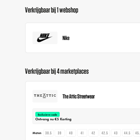
Verkrijgbaar bij 1 webshop
Nike
Verkrijgbaar bij 4 marketplaces
The Attic Streetwear
Exclusieve code
Ontvang nu €5 Korting
38.5
39
40
41
42
42.5
43
44.5
45
Maten