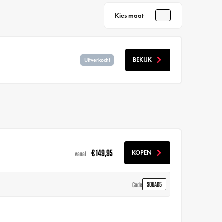
Kies maat
BEKIJK
Uitverkocht
€ 149,95
KOPEN
vanaf
SQUAD5
Code