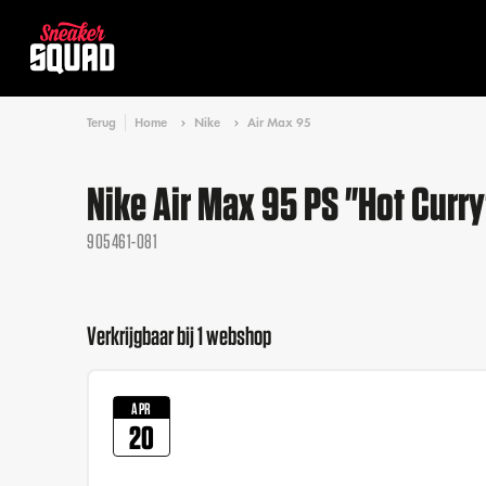
Terug
Home
Nike
Air Max 95
Nike Air Max 95 PS "Hot Curry
905461-081
Verkrijgbaar bij 1 webshop
APR
20