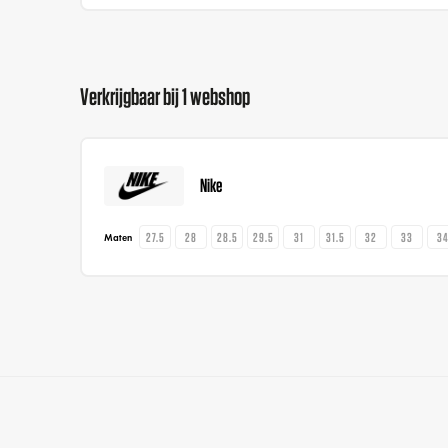
Verkrijgbaar bij 1 webshop
Nike
27.5
28
28.5
29.5
31
31.5
32
33
3
Maten