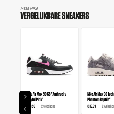
MEER NIKE
VERGELIJKBARE SNEAKERS
Nike Air Max 90 GS "Anthracite
Nike Air Max 90 Tech
Playful Pink"
Phantom Reptile"
€ 119,99
2 webshops
€ 119,99
2 websho