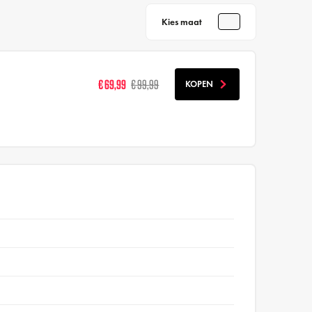
Kies maat
€ 69,99
€ 99,99
KOPEN