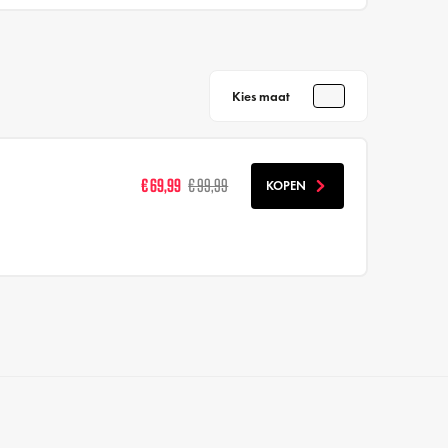
Kies maat
€ 69,99
€ 99,99
KOPEN