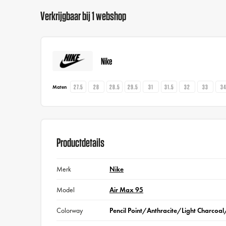
Verkrijgbaar bij 1 webshop
Nike
27.5
28
28.5
29.5
31
31.5
32
33
3
Maten
Productdetails
Merk
Nike
Model
Air Max 95
Colorway
Pencil Point/Anthracite/Light Charcoa