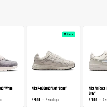
Out now
 GS "White
Nike P-6000 GS "Light Bone"
Nike Air Force 1
Grey"
ps
€ 89,99
2 webshops
€ 99,99
4 w