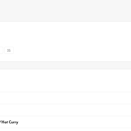
4
35
l/Hot Curry