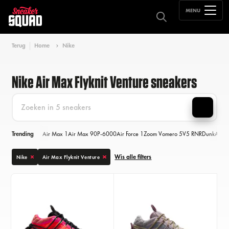
MENU
Terug
Home
Nike
Nike Air Max Flyknit Venture sneakers
Trending
Air Max 1
Air Max 90
P-6000
Air Force 1
Zoom Vomero 5
V5 RNR
Dunk
Air M
Wis alle filters
Nike
Air Max Flyknit Venture