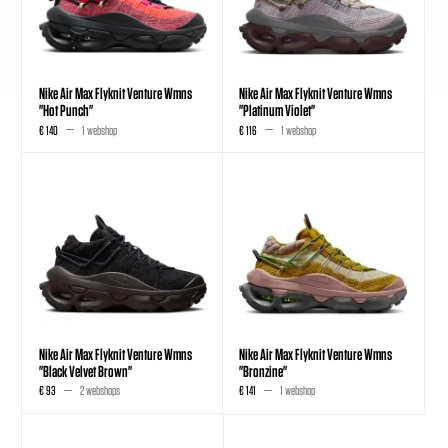
Nike Air Max Flyknit Venture Wmns
Nike Air Max Flyknit Venture Wmns
"Hot Punch"
"Platinum Violet"
€ 140
1 webshop
€ 116
1 webshop
Nike Air Max Flyknit Venture Wmns
Nike Air Max Flyknit Venture Wmns
"Black Velvet Brown"
"Bronzine"
€ 93
2 webshops
€ 141
1 webshop