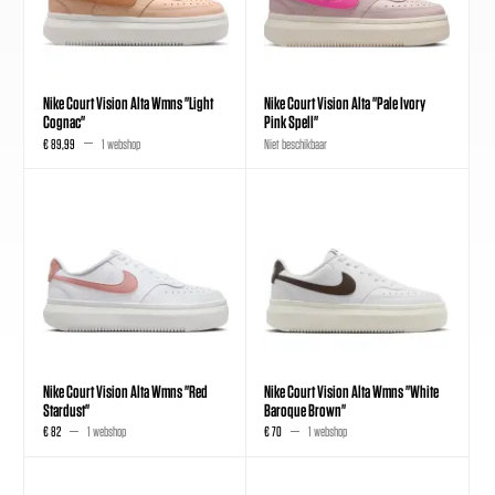
Nike Court Vision Alta Wmns "Light
Nike Court Vision Alta "Pale Ivory
Cognac"
Pink Spell"
€ 89,99
1 webshop
Niet beschikbaar
Nike Court Vision Alta Wmns "Red
Nike Court Vision Alta Wmns "White
Stardust"
Baroque Brown"
€ 82
1 webshop
€ 70
1 webshop