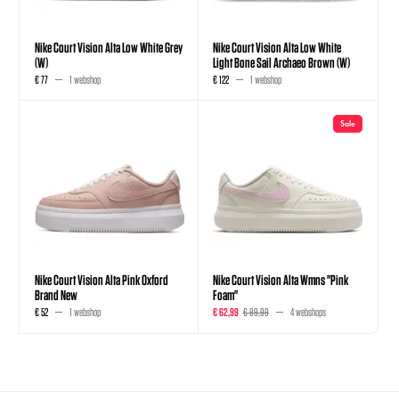
Nike Court Vision Alta Low White Grey
Nike Court Vision Alta Low White
(W)
Light Bone Sail Archaeo Brown (W)
€ 77
1 webshop
€ 122
1 webshop
Sale
Nike Court Vision Alta Pink Oxford
Nike Court Vision Alta Wmns "Pink
Brand New
Foam"
€ 52
1 webshop
€ 62,99
€ 89,99
4 webshops