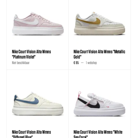
Nike Court Vision Alta Wmns
Nike Court Vision Alta Wmns "Metallic
"Platinum Violet"
Gold"
Niet beschikbaar
€ 95
1 webshop
Nike Court Vision Alta Wmns
Nike Court Vision Alta Wmns "White
"Diffused Blue"
Sea Coral"