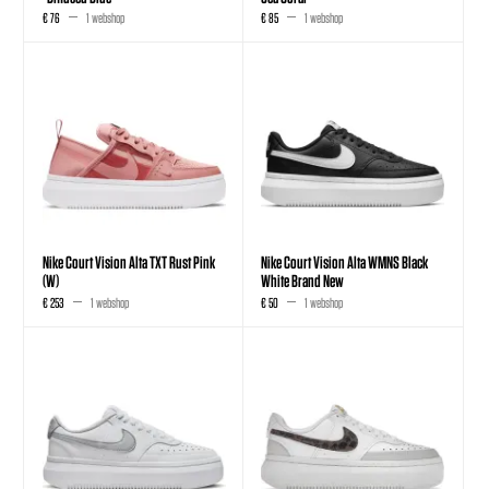
€ 76
1 webshop
€ 85
1 webshop
Nike Court Vision Alta TXT Rust Pink
Nike Court Vision Alta WMNS Black
(W)
White Brand New
€ 253
1 webshop
€ 50
1 webshop