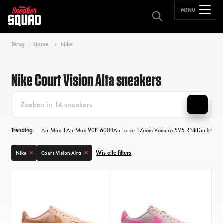
MENU
Terug
Home
Nike
Nike Court Vision Alta sneakers
Trending
Air Max 1
Air Max 90
P-6000
Air Force 1
Zoom Vomero 5
V5 RNR
Dunk
Air M
Wis alle filters
Nike
Court Vision Alta