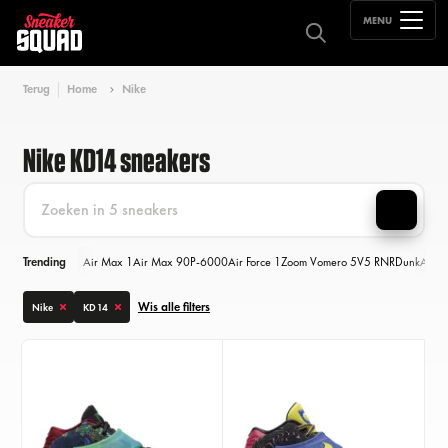
MENU
Terug
Home
Nike
Nike KD14 sneakers
Trending
Air Max 1
Air Max 90
P-6000
Air Force 1
Zoom Vomero 5
V5 RNR
Dunk
Air M
Wis alle filters
Nike
KD14