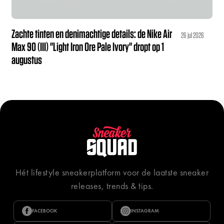
Zachte tinten en denimachtige details: de Nike Air
26 jul 2026
Max 90 (III) "Light Iron Ore Pale Ivory" dropt op 1
augustus
Hét lifestyle sneakerplatform voor de laatste sneaker
releases, trends & tips.
FACEBOOK
INSTAGRAM