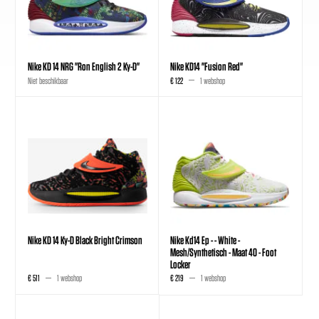
Nike KD 14 NRG "Ron English 2 Ky-D"
Nike KD14 "Fusion Red"
Niet beschikbaar
€ 122
1 webshop
Nike KD 14 Ky-D Black Bright Crimson
Nike Kd14 Ep - - White -
Mesh/Synthetisch - Maat 40 - Foot
Locker
€ 511
1 webshop
€ 219
1 webshop