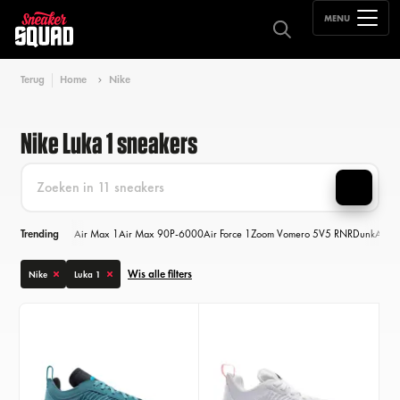
MENU
Terug
Home
Nike
Nike Luka 1 sneakers
Trending
Air Max 1
Air Max 90
P-6000
Air Force 1
Zoom Vomero 5
V5 RNR
Dunk
Air M
Wis alle filters
Nike
Luka 1