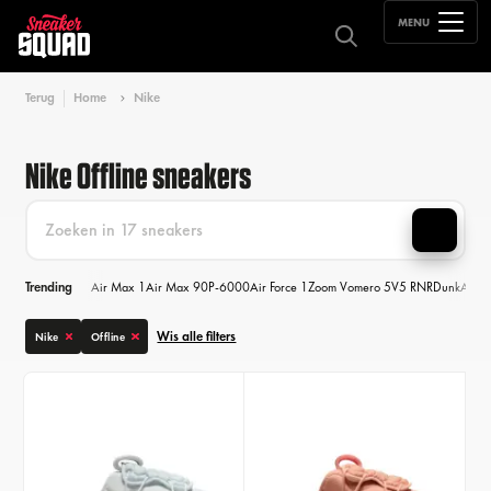
MENU
Terug
Home
Nike
Nike Offline sneakers
Trending
Air Max 1
Air Max 90
P-6000
Air Force 1
Zoom Vomero 5
V5 RNR
Dunk
Air M
Wis alle filters
Nike
Offline