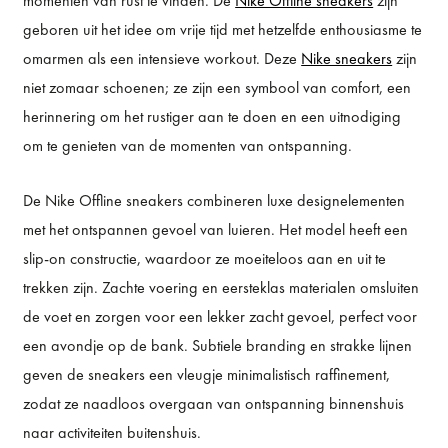
momenten van rust te vinden. De
Nike Offline sneakers
zijn
geboren uit het idee om vrije tijd met hetzelfde enthousiasme te
omarmen als een intensieve workout. Deze
Nike sneakers
zijn
niet zomaar schoenen; ze zijn een symbool van comfort, een
herinnering om het rustiger aan te doen en een uitnodiging
om te genieten van de momenten van ontspanning.
De Nike Offline sneakers combineren luxe designelementen
met het ontspannen gevoel van luieren. Het model heeft een
slip-on constructie, waardoor ze moeiteloos aan en uit te
trekken zijn. Zachte voering en eersteklas materialen omsluiten
de voet en zorgen voor een lekker zacht gevoel, perfect voor
een avondje op de bank. Subtiele branding en strakke lijnen
geven de sneakers een vleugje minimalistisch raffinement,
zodat ze naadloos overgaan van ontspanning binnenshuis
naar activiteiten buitenshuis.