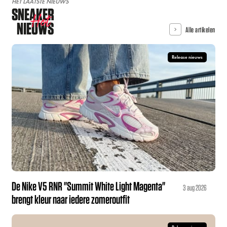
HET LAATSTE NIEUWS
SNEAKER
Hot
NIEUWS
Alle artikelen
Release nieuws
De Nike V5 RNR "Summit White Light Magenta"
3 aug 2026
brengt kleur naar iedere zomeroutfit