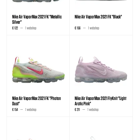
Nike Air VaporMax 2021 FK "Metallic
Nike Air VaporMax 2021 FK "Black"
Silver"
€ 122
1 webshop
€ 156
1 webshop
Nike Air VaporMax 2021 FK "Photon
Nike Air VaporMax 2021 FlyKnit "Light
Dust"
Arctic Pink"
€ 154
1 webshop
€ 211
1 webshop