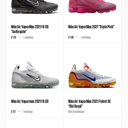
Nike Air VaporMax 2021 FK GS
Nike Air VaporMax 2021 "Triple Pink"
"Anthracite"
€ 116
1 webshop
€ 140
1 webshop
Nike Air Vapormax 2021 FK GS
Nike Air VaporMax 2021 Flyknit SE
"Old Royal"
€ 97
1 webshop
Niet beschikbaar