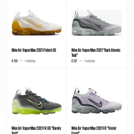
Nike Air VaporMax 2021 Flyknit SE
Nike Air VaporMax 2021 "Dark Atomic
Teal"
€ 139
1 webshop
€ 227
1 webshop
Nike Air VaporMax 2021 FK GS "Barely
Nike Air VaporMax 2021 FK "Violet
Volt"
Frost"