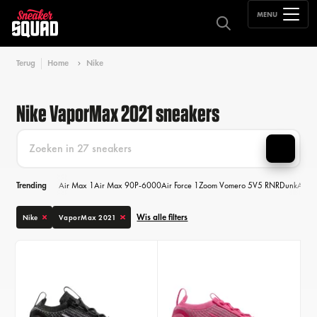
MENU
Terug
Home
Nike
Nike VaporMax 2021 sneakers
Trending
Air Max 1
Air Max 90
P-6000
Air Force 1
Zoom Vomero 5
V5 RNR
Dunk
Air M
Wis alle filters
Nike
VaporMax 2021