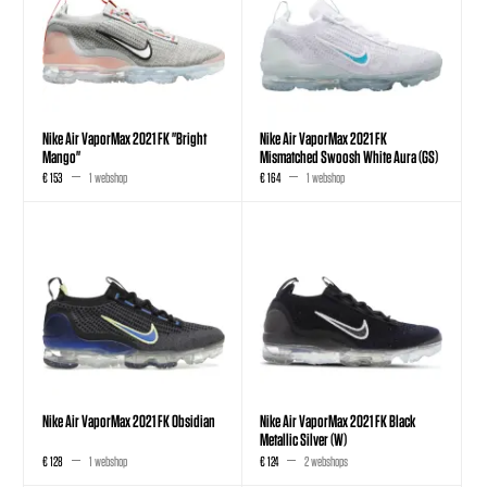
Nike Air VaporMax 2021 FK "Bright
Nike Air VaporMax 2021 FK
Mango"
Mismatched Swoosh White Aura (GS)
€ 153
1 webshop
€ 164
1 webshop
Nike Air VaporMax 2021 FK Obsidian
Nike Air VaporMax 2021 FK Black
Metallic Silver (W)
€ 128
1 webshop
€ 124
2 webshops