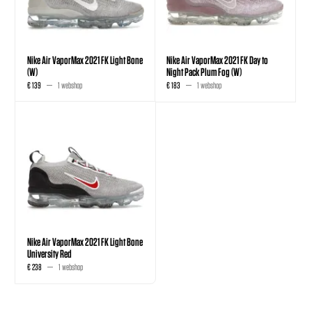
Nike Air VaporMax 2021 FK Light Bone
Nike Air VaporMax 2021 FK Day to
(W)
Night Pack Plum Fog (W)
€ 139
1 webshop
€ 183
1 webshop
Nike Air VaporMax 2021 FK Light Bone
University Red
€ 238
1 webshop