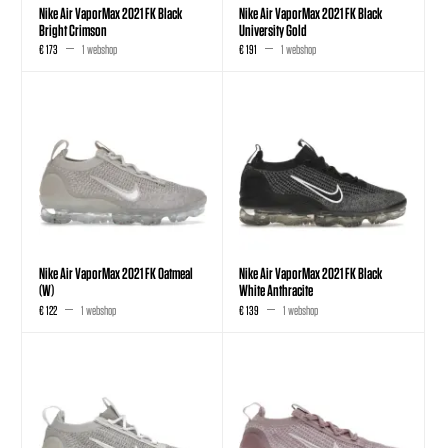
Nike Air VaporMax 2021 FK Black
Nike Air VaporMax 2021 FK Black
Bright Crimson
University Gold
€ 173
1 webshop
€ 191
1 webshop
Nike Air VaporMax 2021 FK Oatmeal
Nike Air VaporMax 2021 FK Black
(W)
White Anthracite
€ 122
1 webshop
€ 139
1 webshop