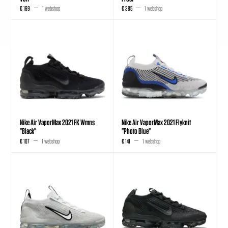
€ 169
1 webshop
€ 385
1 webshop
Nike Air VaporMax 2021 FK Wmns
Nike Air VaporMax 2021 Flyknit
"Black"
"Photo Blue"
€ 107
1 webshop
€ 141
1 webshop