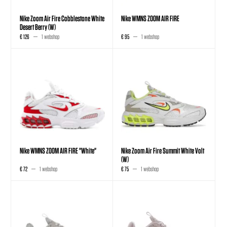
Nike Zoom Air Fire Cobblestone White
Nike WMNS ZOOM AIR FIRE
Desert Berry (W)
€ 126
1 webshop
€ 95
1 webshop
Nike WMNS ZOOM AIR FIRE "White"
Nike Zoom Air Fire Summit White Volt
(W)
€ 72
1 webshop
€ 75
1 webshop