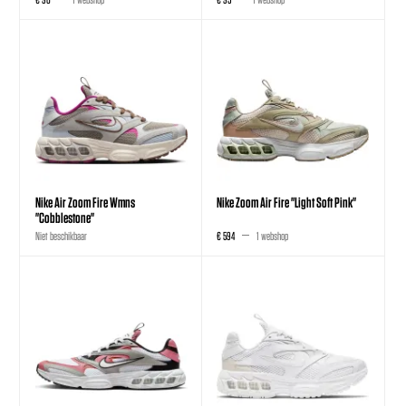
Nike Air Zoom Fire Wmns
Nike Zoom Air Fire "Light Soft Pink"
"Cobblestone"
Niet beschikbaar
€ 594
1 webshop