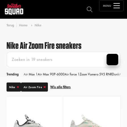
MENU
Terug
Home
Nike
Nike Air Zoom Fire sneakers
Trending
Air Max 1
Air Max 90
P-6000
Air Force 1
Zoom Vomero 5
V5 RNR
Dunk
Air M
Wis alle filters
Nike
Air Zoom Fire