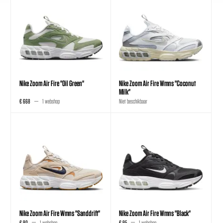
Nike Zoom Air Fire "Oil Green"
Nike Zoom Air Fire Wmns "Coconut
Milk"
€ 668
1 webshop
Niet beschikbaar
Nike Zoom Air Fire Wmns "Sanddrift"
Nike Zoom Air Fire Wmns "Black"
€ 90
1 webshop
€ 95
1 webshop