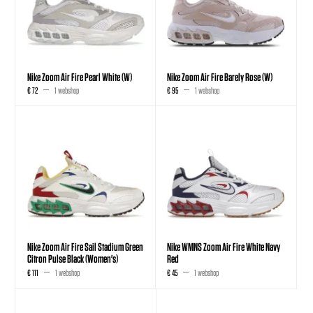
Nike Zoom Air Fire Pearl White (W)
Nike Zoom Air Fire Barely Rose (W)
€ 72
1 webshop
€ 95
1 webshop
Nike Zoom Air Fire Sail Stadium Green
Nike WMNS Zoom Air Fire White Navy
Citron Pulse Black (Women's)
Red
€ 111
1 webshop
€ 45
1 webshop