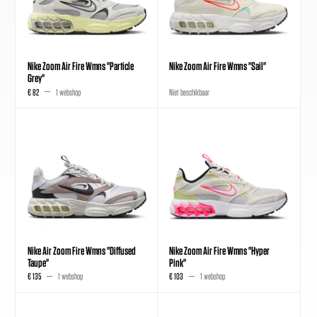
Nike Zoom Air Fire Wmns "Particle
Nike Zoom Air Fire Wmns "Sail"
Grey"
€ 82
1 webshop
Niet beschikbaar
Nike Air Zoom Fire Wmns "Diffused
Nike Zoom Air Fire Wmns "Hyper
Taupe"
Pink"
€ 135
1 webshop
€ 103
1 webshop