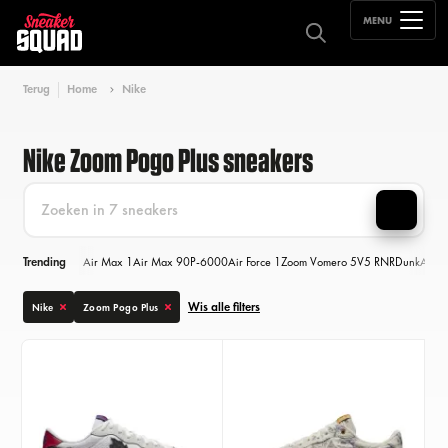
MENU
Terug
Home
Nike
Nike Zoom Pogo Plus sneakers
Trending
Air Max 1
Air Max 90
P-6000
Air Force 1
Zoom Vomero 5
V5 RNR
Dunk
Air M
Wis alle filters
Nike
Zoom Pogo Plus