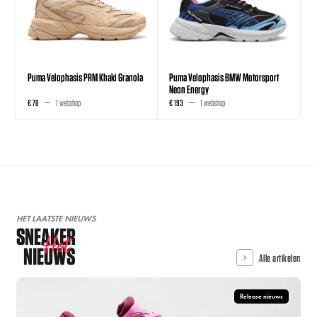
Puma Velophasis PRM Khaki Granola
Puma Velophasis BMW Motorsport
Neon Energy
€ 78
1 webshop
€ 193
1 webshop
HET LAATSTE NIEUWS
SNEAKER
Hot
NIEUWS
Alle artikelen
Release nieuws