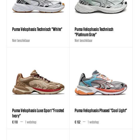
Puma Velophasis Technisch "White"
Puma Velophasis Technisch
"Platinum Gray"
Niet beschikbaar
Niet beschikbaar
Puma Velophasis Luxe Sport "Frosted
Puma Velophasis Phased "Cool Light"
Ivory"
€ 118
1 webshop
€ 152
1 webshop