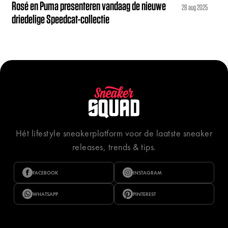
Rosé en Puma presenteren vandaag de nieuwe
28 aug 2025
driedelige Speedcat-collectie
Hét lifestyle sneakerplatform voor de laatste sneaker
releases, trends & tips.
FACEBOOK
INSTAGRAM
WHATSAPP
PINTEREST