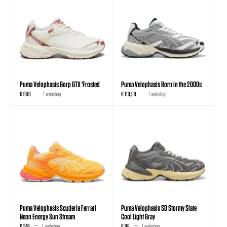
Puma Velophasis Gorp GTX 'Frosted
Puma Velophasis Born in the 2000s
€ 600
1 webshop
€ 119,99
1 webshop
Puma Velophasis Scuderia Ferrari
Puma Velophasis SD Stormy Slate
Neon Energy Sun Stream
Cool Light Gray
€ 548
1 webshop
€ 96
1 webshop