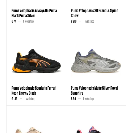
Puma Velophasis Always On Puma
Puma Velophasis SD Granola Alpine
Black Puma Silver
Snow
€ 77
1 webshop
€ 210
1 webshop
Puma Velophasis Scuderia Ferrari
Puma Velophasis Matte Silver Royal
Neon Energy Black
Sapphire
€ 139
1 webshop
€ 89
1 webshop