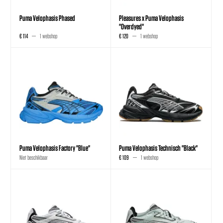
Puma Velophasis Phased
Pleasures x Puma Velophasis
"Overdyed"
€ 114
1 webshop
€ 120
1 webshop
Puma Velophasis Factory "Blue"
Puma Velophasis Technisch "Black"
Niet beschikbaar
€ 109
1 webshop