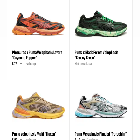
Pleasures x Puma Velophasis Layers
Puma x Black Forest Velophasis
"Cayenne Pepper"
"Grassy Green"
€ 79
1 webshop
Niet beschikbaar
Puma Velophasis Multi "Flaxen"
Puma Velophasis Phaded "Porcelain"
€ 97
1 webshop
€ 112
1 webshop