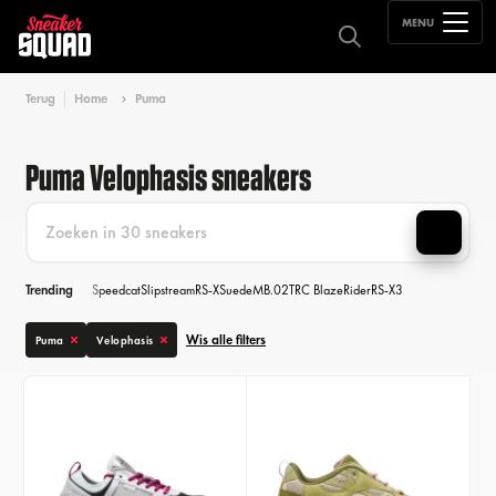
MENU
Terug
Home
Puma
Puma Velophasis sneakers
Trending
Speedcat
Slipstream
RS-X
Suede
MB.02
TRC Blaze
Rider
RS-X3
Wis alle filters
Puma
Velophasis