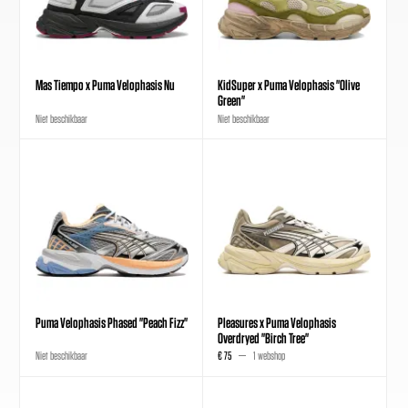
Mas Tiempo x Puma Velophasis Nu
KidSuper x Puma Velophasis "Olive
Green"
Niet beschikbaar
Niet beschikbaar
Puma Velophasis Phased "Peach Fizz"
Pleasures x Puma Velophasis
Overdryed "Birch Tree"
Niet beschikbaar
€ 75
1 webshop