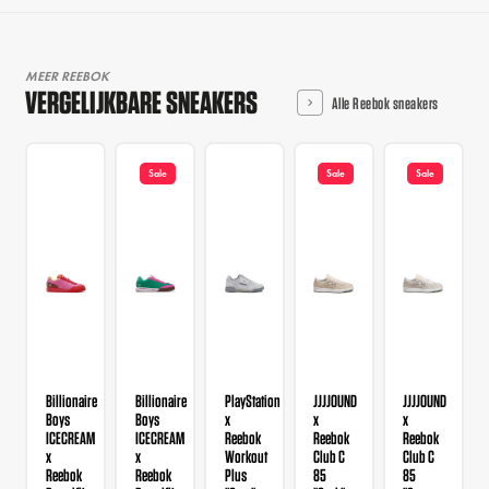
MEER REEBOK
VERGELIJKBARE SNEAKERS
Alle Reebok sneakers
Sale
Sale
Sale
Billionaire
Billionaire
PlayStation
JJJJOUND
JJJJOUND
Boys
Boys
x
x
x
ICECREAM
ICECREAM
Reebok
Reebok
Reebok
x
x
Workout
Club C
Club C
Reebok
Reebok
Plus
85
85