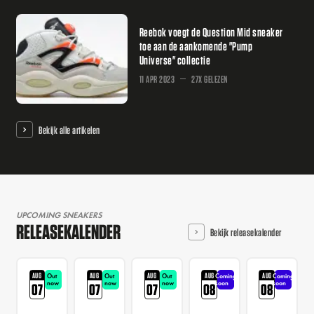
Reebok voegt de Question Mid sneaker
toe aan de aankomende "Pump
Universe" collectie
11 APR 2023
27X GELEZEN
Bekijk alle artikelen
UPCOMING SNEAKERS
RELEASEKALENDER
Bekijk releasekalender
AUG
AUG
AUG
AUG
AUG
Out
Out
Out
Coming
Coming
now
now
now
soon
soon
07
07
07
08
08