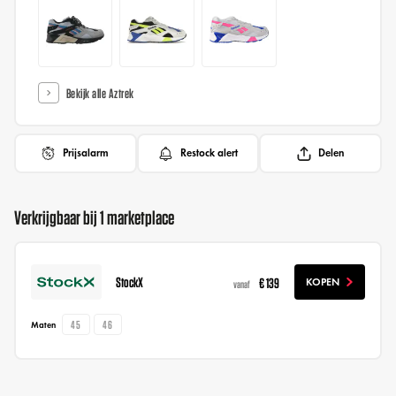
Bekijk alle Aztrek
Prijsalarm
Restock alert
Delen
Verkrijgbaar bij 1 marketplace
StockX
€ 139
KOPEN
vanaf
45
46
Maten