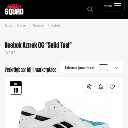
MENU
Terug
Home
Reebok
Aztrek
Reebok Aztrek OG "Solid Teal"
CN7067
Selecteer jouw maat
Verkrijgbaar bij 1 marketplace
JUL
19