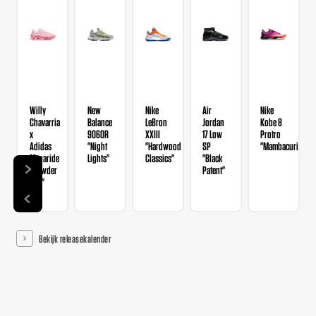
Willy
New
Nike
Air
Nike
Chavarria
Balance
LeBron
Jordan
Kobe 8
x
9060R
XXIII
17 Low
Protro
Adidas
"Night
"Hardwood
SP
"Mambacurial"
Megaride
Lights"
Classics"
"Black
"Powder
Patent"
Red"
Bekijk releasekalender