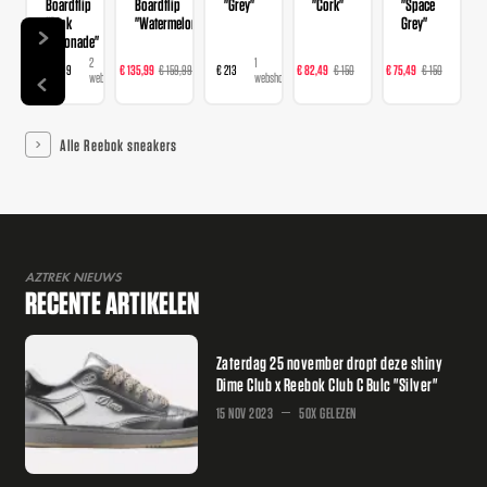
Boardflip
Boardflip
"Grey"
"Cork"
"Space
"Pink
"Watermelon"
Grey"
Lemonade"
2
2
1
1
1
€ 159,99
€ 135,99
€ 159,99
€ 213
€ 82,49
€ 150
€ 75,49
€ 150
webshops
webshops
webshop
webshop
websh
Alle Reebok sneakers
AZTREK NIEUWS
RECENTE ARTIKELEN
Zaterdag 25 november dropt deze shiny
Dime Club x Reebok Club C Bulc "Silver"
15 NOV 2023
50X GELEZEN