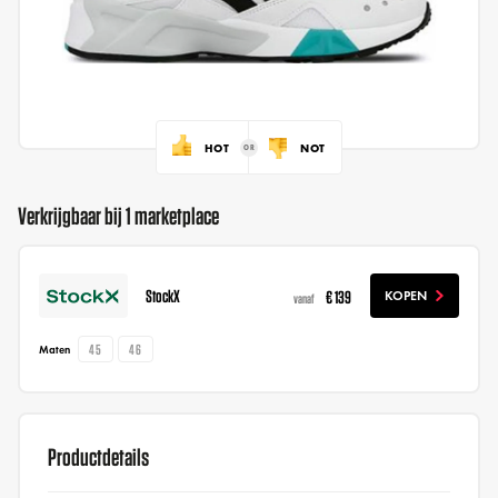
HOT
NOT
Verkrijgbaar bij 1 marketplace
StockX
€ 139
KOPEN
vanaf
45
46
Maten
Productdetails