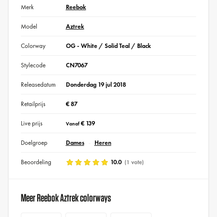
Merk
Reebok
Model
Aztrek
Colorway
OG - White / Solid Teal / Black
Stylecode
CN7067
Releasedatum
Donderdag 19 jul 2018
Retailprijs
€ 87
Live prijs
€ 139
Vanaf
Doelgroep
Dames
Heren
Beoordeling
10.0
(1 vote)
Meer Reebok Aztrek colorways