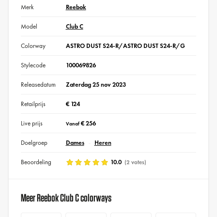
Merk
Reebok
Model
Club C
Colorway
ASTRO DUST S24-R/ASTRO DUST S24-R/G
Stylecode
100069826
Releasedatum
Zaterdag 25 nov 2023
Retailprijs
€ 124
Live prijs
€ 256
Vanaf
Doelgroep
Dames
Heren
Beoordeling
10.0
(2 votes)
Meer Reebok Club C colorways