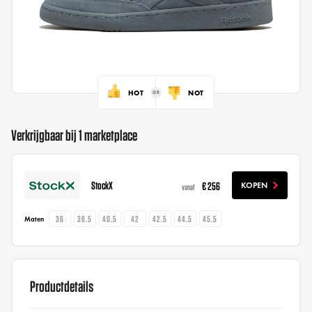
HOT
NOT
Verkrijgbaar bij 1 marketplace
StockX
€ 256
KOPEN
vanaf
36
36.5
40.5
42
42.5
44.5
45.5
Maten
Productdetails