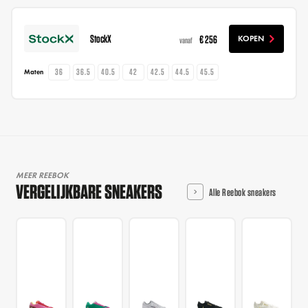
StockX
€ 256
KOPEN
vanaf
36
36.5
40.5
42
42.5
44.5
45.5
Maten
MEER REEBOK
VERGELIJKBARE SNEAKERS
Alle Reebok sneakers