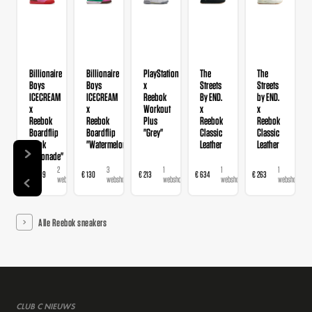
Billionaire
Billionaire
PlayStation
The
The
Boys
Boys
x
Streets
Streets
ICECREAM
ICECREAM
Reebok
By END.
by END.
x
x
Workout
x
x
Reebok
Reebok
Plus
Reebok
Reebok
Boardflip
Boardflip
"Grey"
Classic
Classic
"Pink
"Watermelon"
Leather
Leather
Lemonade"
2
3
1
1
1
€ 159,99
€ 130
€ 213
€ 634
€ 263
€
webshops
webshops
webshop
webshop
webshop
Alle Reebok sneakers
CLUB C NIEUWS