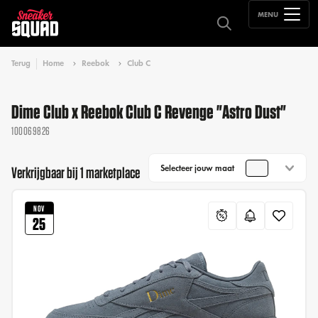
MENU
Terug
Home
Reebok
Club C
Dime Club x Reebok Club C Revenge "Astro Dust"
100069826
Selecteer jouw maat
Verkrijgbaar bij 1 marketplace
NOV
25