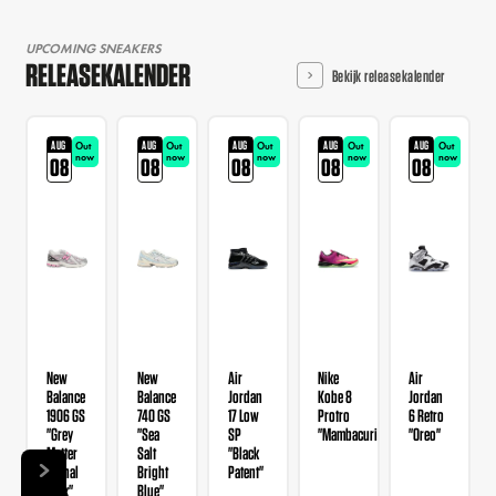
UPCOMING SNEAKERS
RELEASEKALENDER
Bekijk releasekalender
AUG
AUG
AUG
AUG
AUG
Out
Out
Out
Out
Out
now
now
now
now
now
08
08
08
08
08
New
New
Air
Nike
Air
Balance
Balance
Jordan
Kobe 8
Jordan
1906 GS
740 GS
17 Low
Protro
6 Retro
"Grey
"Sea
SP
"Mambacurial"
"Oreo"
Matter
Salt
"Black
Signal
Bright
Patent"
Pink"
Blue"