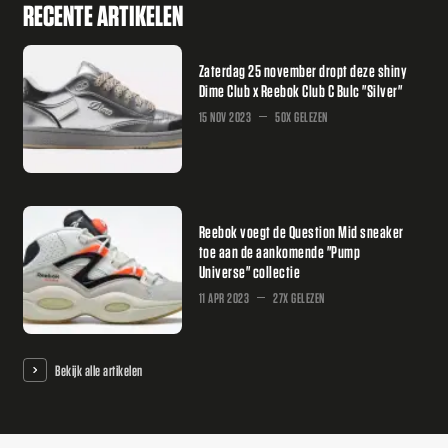
RECENTE ARTIKELEN
Zaterdag 25 november dropt deze shiny
Dime Club x Reebok Club C Bulc "Silver"
15 NOV 2023
50X GELEZEN
Reebok voegt de Question Mid sneaker
toe aan de aankomende "Pump
Universe" collectie
11 APR 2023
27X GELEZEN
Bekijk alle artikelen