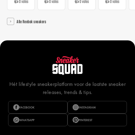
👍 0 votes
👍 0 votes
👍 0 votes
👍 0 votes
Alle Reebok sneakers
Hét lifestyle sneakerplatform voor de laatste sneaker
releases, trends & tips.
FACEBOOK
INSTAGRAM
WHATSAPP
PINTEREST