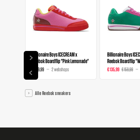
Billionaire Boys ICECREAM x
Billionaire Boys IC
Reebok Boardflip "Pink Lemonade"
Reebok Boardflip "
€ 159,99
2 webshops
€ 135,99
€ 159,99
Alle Reebok sneakers