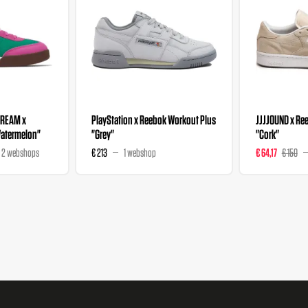
ECREAM x
PlayStation x Reebok Workout Plus
JJJJOUND x Re
Watermelon"
"Grey"
"Cork"
2 webshops
€ 213
1 webshop
€ 64,17
€ 150