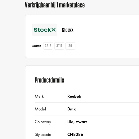
Verkrijgbaar bij 1 marketplace
StockX
36.5
37.5
39
Maten
Productdetails
Merk
Reebok
Model
Dmx
Colorway
Lila, zwart
Stylecode
CN8386