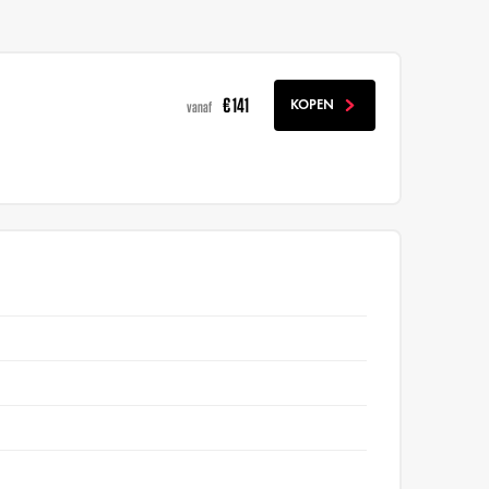
€ 141
KOPEN
vanaf