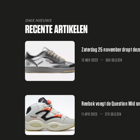
DMX NIEUWS
RECENTE ARTIKELEN
Zaterdag 25 november dropt deze 
15 NOV 2023
50X GELEZEN
Reebok voegt de Question Mid sn
11 APR 2023
27X GELEZEN