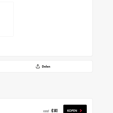
Delen
€ 141
KOPEN
vanaf