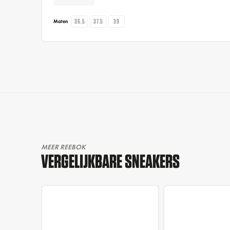
36.5
37.5
39
Maten
MEER REEBOK
VERGELIJKBARE SNEAKERS