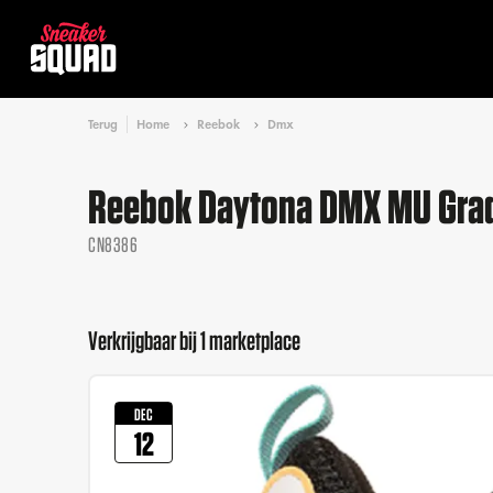
Terug
Home
Reebok
Dmx
Reebok Daytona DMX MU Grad
CN8386
Verkrijgbaar bij 1 marketplace
DEC
12