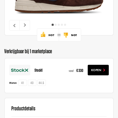
HOT
NOT
Verkrijgbaar bij 1 marketplace
StockX
€ 330
KOPEN
vanaf
41
43
44.5
Maten
Productdetails