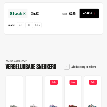
StockX
€ 330
KOPEN
vanaf
41
43
44.5
Maten
MEER SAUCONY
VERGELIJKBARE SNEAKERS
Alle Saucony sneakers
Sale
Sale
Sale