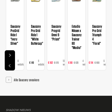
Saucony
Saucony
Saucony
Estudio
Saucony
ProGrid
Pro Grid
Progrid
Niksen x
Pro Grid
Ride 1
Ride 1
Omni 9
Saucony
Triumph
"Ivory
"White
"Prism"
Trainer
4
Silver"
Buttercup"
80
"Floral"
"Mocha"
8
9
10
4
6
€ 149
€ 149
€ 102
€ 170
€ 90
€ 120
€ 114
€ 190
€ 
webshops
webshops
webshops
webshops
webshops
Alle Saucony sneakers
SHADOW NIEUWS