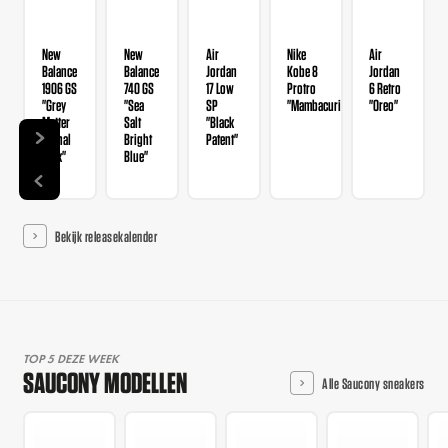
New
New
Air
Nike
Air
Balance
Balance
Jordan
Kobe 8
Jordan
1906 GS
740 GS
17 Low
Protro
6 Retro
"Grey
"Sea
SP
"Mambacurial"
"Oreo"
Matter
Salt
"Black
Signal
Bright
Patent"
Pink"
Blue"
Bekijk releasekalender
TOP 5 DEZE WEEK
SAUCONY MODELLEN
Alle Saucony sneakers