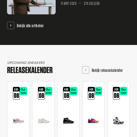
11 MRT 2026
37X GELEZEN
Bekijk alle artikelen
UPCOMING SNEAKERS
RELEASEKALENDER
Bekijk releasekalender
AUG
AUG
AUG
AUG
AUG
Out
Out
Out
Out
Out
now
now
now
now
now
08
08
08
08
08