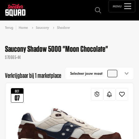
MENU
Terug
Home
Saucony
Shadow
Saucony Shadow 5000 "Moon Chocolate"
S70665-44
Selecteer jouw maat
Verkrijgbaar bij 1 marketplace
OCT
07