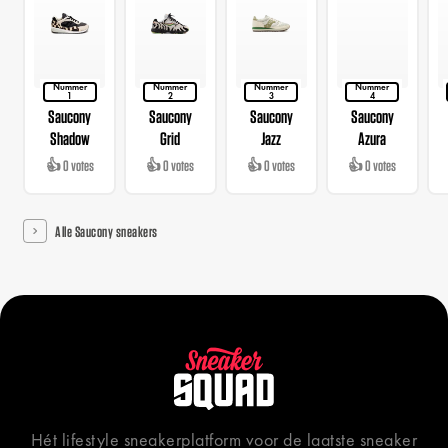
Nummer
Nummer
Nummer
Nummer
1
2
3
4
Saucony
Saucony
Saucony
Saucony
Shadow
Grid
Jazz
Azura
👍 0 votes
👍 0 votes
👍 0 votes
👍 0 votes
Alle Saucony sneakers
Hét lifestyle sneakerplatform voor de laatste sneaker