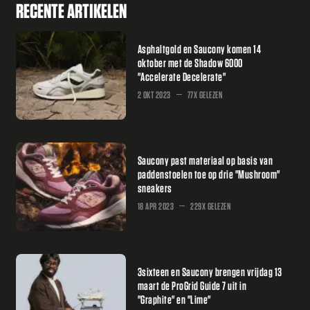
RECENTE ARTIKELEN
Asphaltgold en Saucony komen 14
oktober met de Shadow 6000
"Accelerate Decelerate"
2 OKT 2023
77X GELEZEN
Saucony past materiaal op basis van
paddenstoelen toe op drie "Mushroom"
sneakers
18 APR 2023
229X GELEZEN
3sixteen en Saucony brengen vrijdag 13
maart de ProGrid Guide 7 uit in
"Graphite" en "Lime"