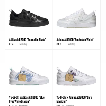
Adidas Adi2000 "Snakeskin Black"
Adidas Adi2000 "Snakeskin White"
€ 114
1 webshop
€ 185
1 webshop
Yu-Gi-Oh! x Adidas ADI2000 "Blue
Yu-Gi-Oh! x Adidas ADI2000 "Dark
Eyes White Dragon"
Magician"
€ 175
1 webshop
€ 50
1 webshop