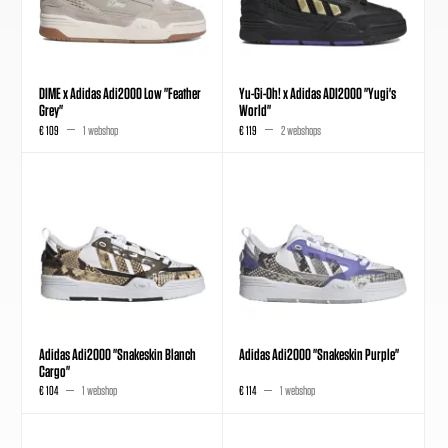
DIME x Adidas Adi2000 Low "Feather
Yu-Gi-Oh! x Adidas ADI2000 "Yugi's
Grey"
World"
€ 109
1 webshop
€ 119
2 webshops
Adidas Adi2000 "Snakeskin Blanch
Adidas Adi2000 "Snakeskin Purple"
Cargo"
€ 104
1 webshop
€ 114
1 webshop