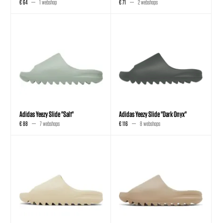
€ 64
1 webshop
€ 71
2 webshops
Adidas Yeezy Slide "Salt"
Adidas Yeezy Slide "Dark Onyx"
€ 88
7 webshops
€ 116
8 webshops