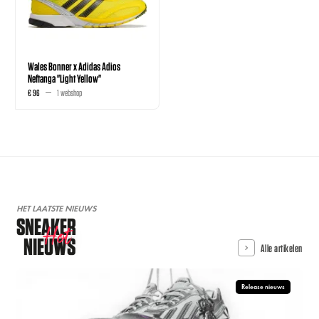
Wales Bonner x Adidas Adios
Neftanga "Light Yellow"
€ 96
1 webshop
HET LAATSTE NIEUWS
SNEAKER
Hot
NIEUWS
Alle artikelen
Release nieuws