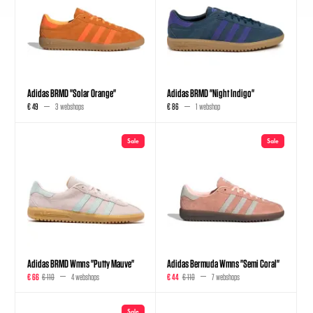
Adidas BRMD "Solar Orange"
Adidas BRMD "Night Indigo"
€ 49
3 webshops
€ 86
1 webshop
Sale
Sale
Adidas BRMD Wmns "Putty Mauve"
Adidas Bermuda Wmns "Semi Coral"
€ 66
€ 110
4 webshops
€ 44
€ 110
7 webshops
Sale