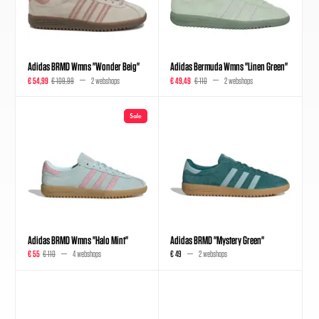
Adidas BRMD Wmns "Wonder Beig"
Adidas Bermuda Wmns "Linen Green"
€ 54,99
€ 109,99
2 webshops
€ 49,49
€ 110
2 webshops
Sale
Adidas BRMD Wmns "Halo Mint"
Adidas BRMD "Mystery Green"
€ 55
€ 110
4 webshops
€ 49
2 webshops