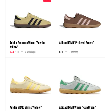
Adidas Bermuda Wmns "Powder
Adidas BRMD "Preloved Brown"
Yellow"
€ 44
€ 110
3 webshops
€ 96
1 webshop
Adidas BRMD Wmns "Yellow"
Adidas BRMD Wmns "Haze Green"