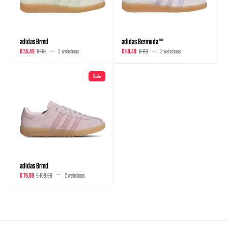
adidas Brmd
adidas Bermuda ""
€ 55,49
€ 110
3 webshops
€ 60,49
€ 110
2 webshops
Sale
adidas Brmd
€ 76,99
€ 109,99
2 webshops