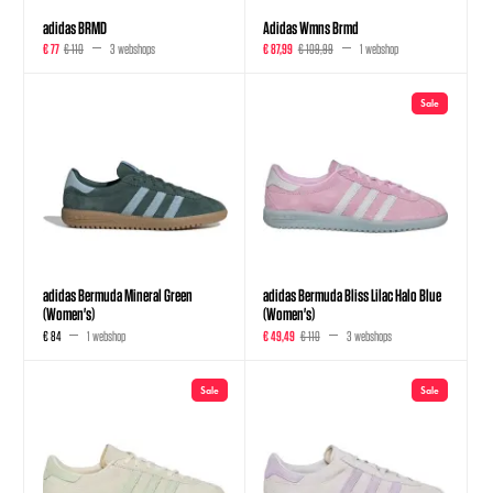
adidas BRMD
Adidas Wmns Brmd
€ 77
€ 110
3 webshops
€ 87,99
€ 109,99
1 webshop
Sale
adidas Bermuda Mineral Green
adidas Bermuda Bliss Lilac Halo Blue
(Women's)
(Women's)
€ 84
1 webshop
€ 49,49
€ 110
3 webshops
Sale
Sale