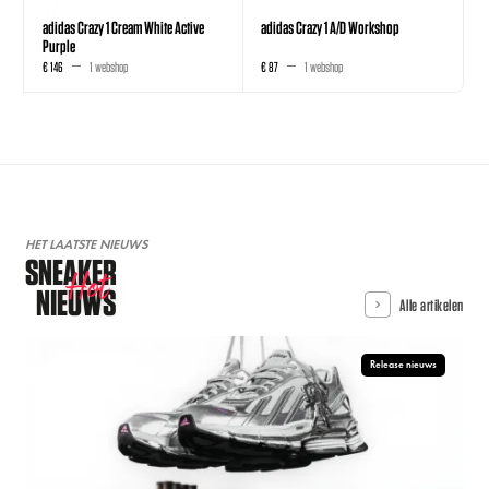
adidas Crazy 1 Cream White Active
adidas Crazy 1 A/D Workshop
Purple
€ 146
1 webshop
€ 87
1 webshop
HET LAATSTE NIEUWS
SNEAKER
Hot
NIEUWS
Alle artikelen
Release nieuws