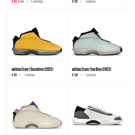
€ 60
€ 150
2 webshops
€ 126
1 webshop
adidas Crazy 1 Sunshine (2022)
adidas Crazy 1 Ice Blue (2023)
€ 96
1 webshop
€ 108
1 webshop