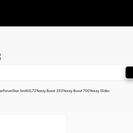
s
ar
Forum
Stan Smith
SL72
Yeezy Boost 350
Yeezy Boost 700
Yeezy Slides