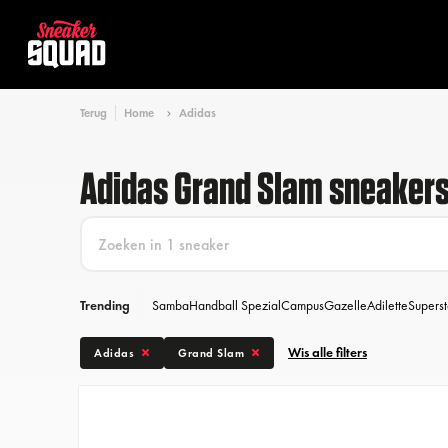
Terug
Home
Adidas
Adidas Grand Slam sneaker
Trending
Samba
Handball Spezial
Campus
Gazelle
Adilette
Superst
Wis alle filters
Adidas
Grand Slam