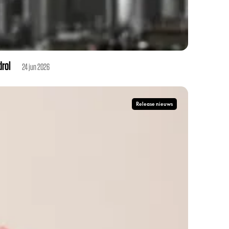
drol
24 jun 2026
Release nieuws