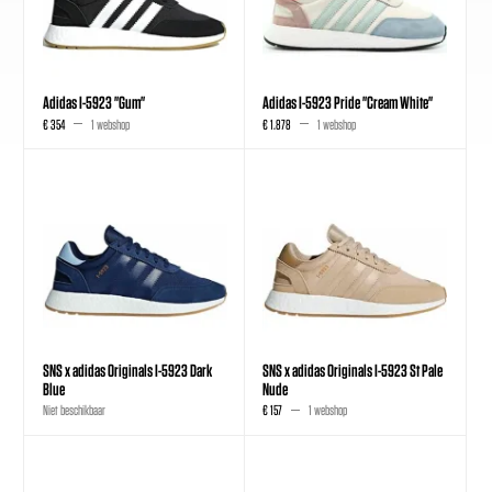
Adidas I-5923 "Gum"
Adidas I-5923 Pride "Cream White"
€ 354
1 webshop
€ 1.878
1 webshop
SNS x adidas Originals I-5923 Dark
SNS x adidas Originals I-5923 St Pale
Blue
Nude
Niet beschikbaar
€ 157
1 webshop