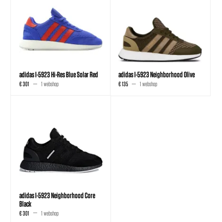
adidas I-5923 Hi-Res Blue Solar Red
adidas I-5923 Neighborhood Olive
€ 301
1 webshop
€ 135
1 webshop
adidas I-5923 Neighborhood Core
Black
€ 301
1 webshop