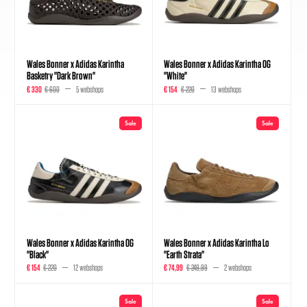
Wales Bonner x Adidas Karintha
Wales Bonner x Adidas Karintha OG
Basketry "Dark Brown"
"White"
€ 330
€ 600
5 webshops
€ 154
€ 220
13 webshops
Sale
Sale
Wales Bonner x Adidas Karintha OG
Wales Bonner x Adidas Karintha Lo
"Black"
"Earth Strata"
€ 154
€ 220
12 webshops
€ 74,99
€ 249,99
2 webshops
Sale
Sale