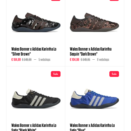
Wales Bonner x Adidas Karintha Lo
Wales Bonner x Adidas Karintha
"Silver Brown"
Sequin "Dark Brown"
€ 104,99
€ 349,99
5 webshops
€ 104,98
€ 349,95
8 webshops
Sale
Sale
Wales Bonner x Adidas Karintha Lo
Wales Bonner x Adidas Karintha Lo
Satin "Black White"
Satin "Blue"