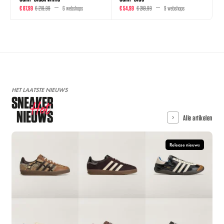
€ 87,99
€ 219,99
6 webshops
€ 54,99
€ 249,99
9 webshops
HET LAATSTE NIEUWS
SNEAKER
Hot
NIEUWS
Alle artikelen
Release nieuws