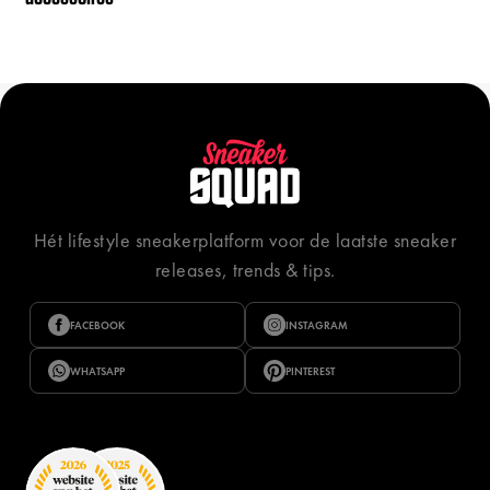
Hét lifestyle sneakerplatform voor de laatste sneaker
releases, trends & tips.
FACEBOOK
INSTAGRAM
WHATSAPP
PINTEREST