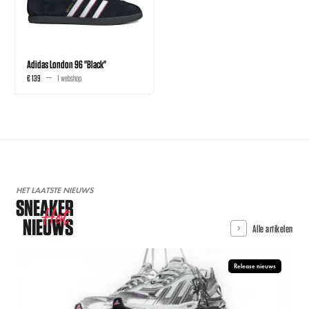
Adidas London 96 "Black"
€ 139
1 webshop
HET LAATSTE NIEUWS
SNEAKER
Hot
NIEUWS
Alle artikelen
Release nieuws