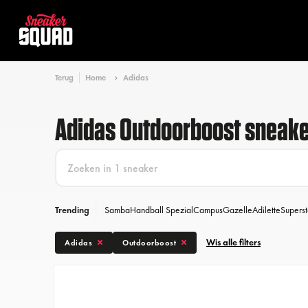
Terug
Home
Adidas
Adidas Outdoorboost sneak
Trending
Samba
Handball Spezial
Campus
Gazelle
Adilette
Superst
Wis alle filters
Adidas
Outdoorboost