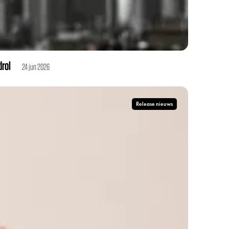
drol
24 jun 2026
Release nieuws