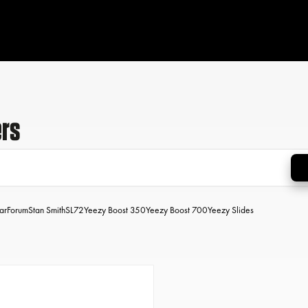
ers
ar
Forum
Stan Smith
SL72
Yeezy Boost 350
Yeezy Boost 700
Yeezy Slides