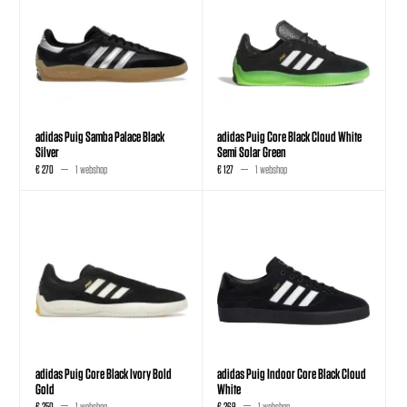
adidas Puig Samba Palace Black
adidas Puig Core Black Cloud White
Silver
Semi Solar Green
€ 270
1 webshop
€ 127
1 webshop
adidas Puig Core Black Ivory Bold
adidas Puig Indoor Core Black Cloud
Gold
White
€ 250
1 webshop
€ 269
1 webshop