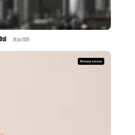
drol
24 jun 2026
Release nieuws