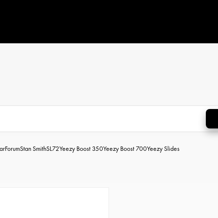
ar
Forum
Stan Smith
SL72
Yeezy Boost 350
Yeezy Boost 700
Yeezy Slides