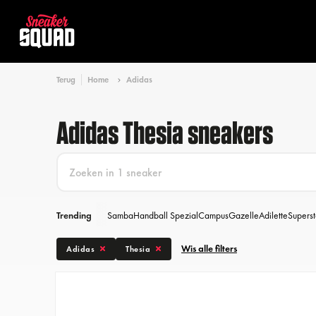
Terug
Home
Adidas
Adidas Thesia sneakers
Trending
Samba
Handball Spezial
Campus
Gazelle
Adilette
Superst
Wis alle filters
Adidas
Thesia