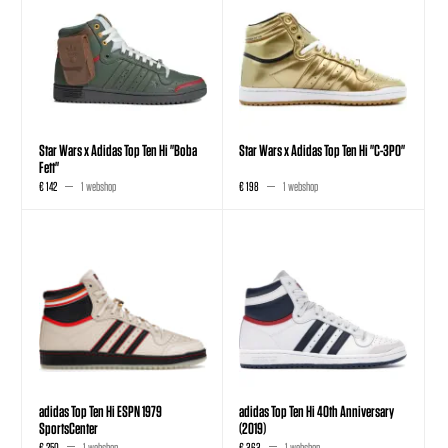
Star Wars x Adidas Top Ten Hi "Boba
Star Wars x Adidas Top Ten Hi "C-3PO"
Fett"
€ 142
1 webshop
€ 198
1 webshop
adidas Top Ten Hi ESPN 1979
adidas Top Ten Hi 40th Anniversary
SportsCenter
(2019)
€ 250
1 webshop
€ 363
1 webshop