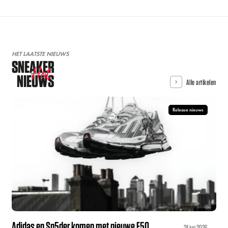
HET LAATSTE NIEUWS
SNEAKER
Hot
NIEUWS
Alle artikelen
Release nieuws
Adidas en Sp5der komen met nieuwe F50
24 jun 2026