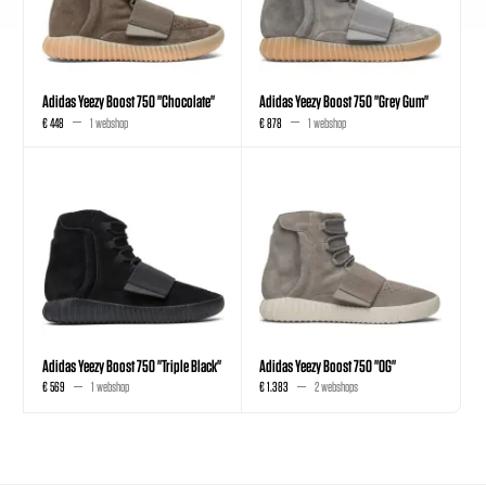
Adidas Yeezy Boost 750 "Chocolate"
Adidas Yeezy Boost 750 "Grey Gum"
€ 448
1 webshop
€ 878
1 webshop
Adidas Yeezy Boost 750 "Triple Black"
Adidas Yeezy Boost 750 "OG"
€ 569
1 webshop
€ 1.383
2 webshops