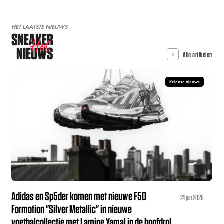
HET LAATSTE NIEUWS
SNEAKER
Hot
NIEUWS
Alle artikelen
Release nieuws
Adidas en Sp5der komen met nieuwe F50
24 jun 2026
Formotion "Silver Metallic" in nieuwe
voetbalcollectie met Lamine Yamal in de hoofdrol