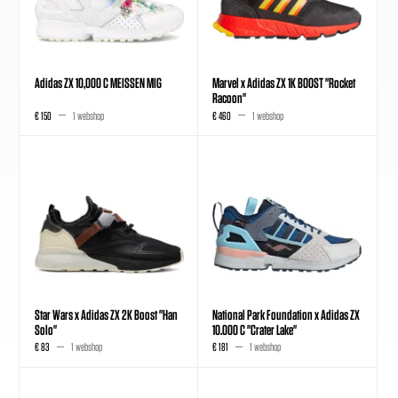
Adidas ZX 10,000 C MEISSEN MIG
Marvel x Adidas ZX 1K BOOST "Rocket
Racoon"
€ 150
1 webshop
€ 460
1 webshop
Star Wars x Adidas ZX 2K Boost "Han
National Park Foundation x Adidas ZX
Solo"
10.000 C "Crater Lake"
€ 83
1 webshop
€ 181
1 webshop