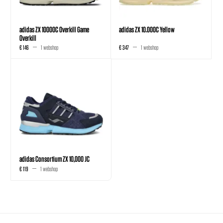
adidas ZX 10000C Overkill Game
adidas ZX 10.000C Yellow
Overkill
€ 146
1 webshop
€ 347
1 webshop
adidas Consortium ZX 10,000 JC
€ 119
1 webshop