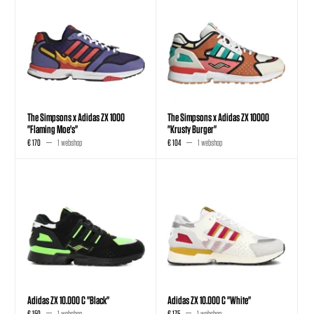
The Simpsons x Adidas ZX 1000
The Simpsons x Adidas ZX 10000
"Flaming Moe's"
"Krusty Burger"
€ 170
1 webshop
€ 104
1 webshop
Adidas ZX 10.000 C "Black"
Adidas ZX 10.000 C "White"
€ 150
1 webshop
€ 175
1 webshop