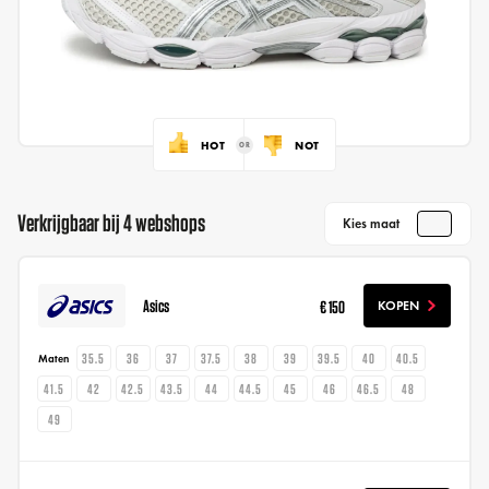
HOT
NOT
Verkrijgbaar bij 4 webshops
Kies maat
Asics
€ 150
KOPEN
35.5
36
37
37.5
38
39
39.5
40
40.5
Maten
41.5
42
42.5
43.5
44
44.5
45
46
46.5
48
49