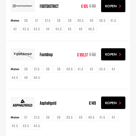
FOOTDISTRICT
€ 105
€ 150
KOPEN
36
37
37.5
38
39
39.5
40
40.5
41.5
Maten
42
42.5
43.5
44
44.5
45
46
46.5
Footshop
€ 108,37
€ 150
KOPEN
36
37.5
38
39
40.5
41.5
42
43.5
44
Maten
44.5
46
46.5
Asphaltgold
€ 149
KOPEN
37
37.5
38
39
39.5
40
40.5
41.5
42
Maten
42.5
43.5
44.5