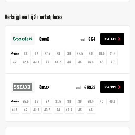
Verkrijgbaar bij 2 marketplaces
StockX
€ 124
KOPEN
vanaf
36
37
37.5
38
39
39.5
40
40.5
41.5
Maten
42
42.5
43.5
44
44.5
45
46
46.5
48
49
Sneaxx
€ 179,99
KOPEN
vanaf
35.5
36
37
37.5
38
39
39.5
40
40.5
Maten
41.5
42
42.5
43.5
44
44.5
45
46