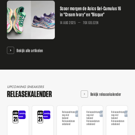
Scoor morgen de Asics Gel-Cumulus 16
in "Cream Ivory" en "Bisque"
14 AUG 2025
76X GELEZEN
Bekijk alle artikelen
UPCOMING SNEAKERS
RELEASEKALENDER
Bekijk releasekalender
Releasedatum
Releasedatum
Releasedatum
AUG
AUG
Coming
Coming
Aangekondigd
Aangekondigd
Aangekondi
nog niet
nog niet
nog niet
soon
soon
21
21
bekend
bekend
bekend
Releasedatum
Releasedatum
Releasedatum
onbekend
onbekend
onbekend