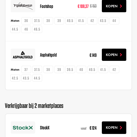
Footshop
€ 108,37
€ 150
KOPEN
36
37.5
38
39
40.5
41.5
42
43.5
44
Maten
44.5
46
46.5
Asphaltgold
€ 149
KOPEN
37
37.5
38
39
39.5
40
40.5
41.5
42
Maten
42.5
43.5
44.5
Verkrijgbaar bij 2 marketplaces
StockX
€ 124
KOPEN
vanaf