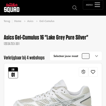
MENU
Terug
Home
Asics
Gel-Cumulus
Asics Gel-Cumulus 16 "Lake Grey Pure Silver"
1203A733-301
Selecteer jouw maat
Verkrijgbaar bij 4 webshops
JUN
01