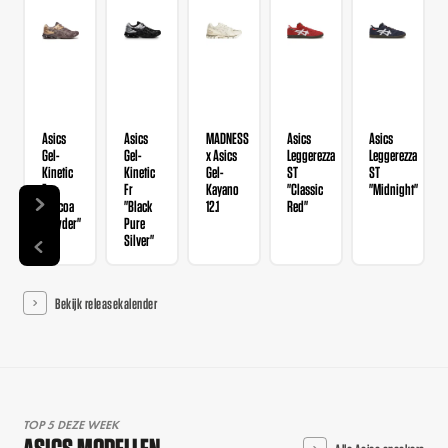
Asics
Asics
MADNESS
Asics
Asics
Gel-
Gel-
x Asics
Leggerezza
Leggerezza
Kinetic
Kinetic
Gel-
ST
ST
Fr
Fr
Kayano
"Classic
"Midnight"
"Cocoa
"Black
12.1
Red"
Powder"
Pure
Silver"
Bekijk releasekalender
TOP 5 DEZE WEEK