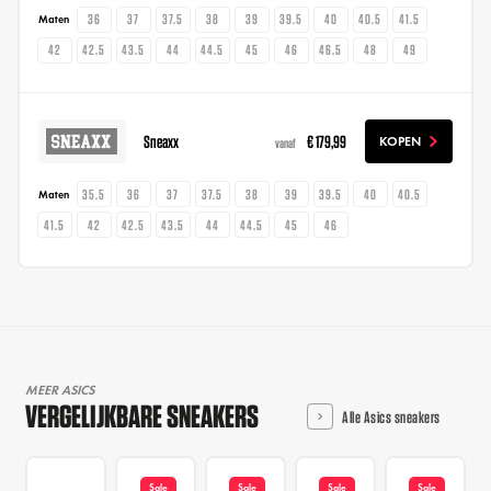
36
37
37.5
38
39
39.5
40
40.5
41.5
Maten
42
42.5
43.5
44
44.5
45
46
46.5
48
49
Sneaxx
€ 179,99
KOPEN
vanaf
35.5
36
37
37.5
38
39
39.5
40
40.5
Maten
41.5
42
42.5
43.5
44
44.5
45
46
MEER ASICS
VERGELIJKBARE SNEAKERS
Alle Asics sneakers
Sale
Sale
Sale
Sale