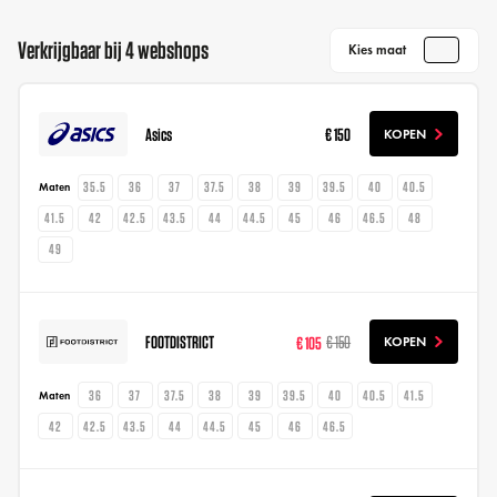
Verkrijgbaar bij 4 webshops
Kies maat
Asics
€ 150
KOPEN
35.5
36
37
37.5
38
39
39.5
40
40.5
Maten
41.5
42
42.5
43.5
44
44.5
45
46
46.5
48
49
FOOTDISTRICT
€ 105
€ 150
KOPEN
36
37
37.5
38
39
39.5
40
40.5
41.5
Maten
42
42.5
43.5
44
44.5
45
46
46.5