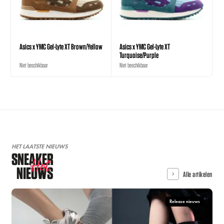
Asics x YMC Gel-Lyte XT Brown/Yellow
Asics x YMC Gel-Lyte XT
Turquoise/Purple
Niet beschikbaar
Niet beschikbaar
HET LAATSTE NIEUWS
SNEAKER
Hot
NIEUWS
Alle artikelen
Release nieuws