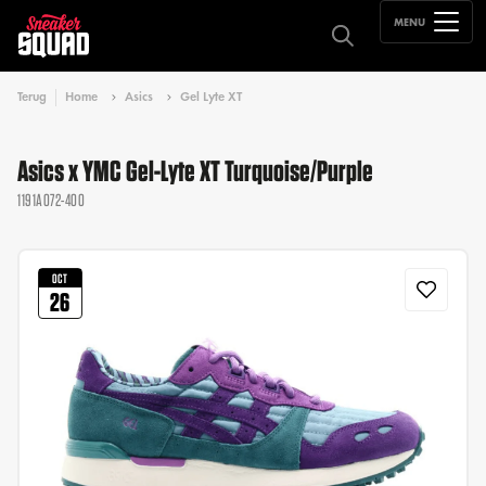
MENU
Terug
Home
Asics
Gel Lyte XT
Asics x YMC Gel-Lyte XT Turquoise/Purple
1191A072-400
OCT
26