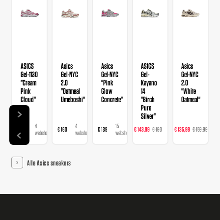
ASICS
Asics
Asics
ASICS
Asics
Gel-1130
Gel-NYC
Gel-NYC
Gel-
Gel-NYC
"Cream
2.0
"Pink
Kayano
2.0
Pink
"Oatmeal
Glow
14
"White
Cloud"
Umeboshi"
Concrete"
"Birch
Oatmeal"
Pure
Silver"
4
4
15
22
20
€ 109
€ 160
€ 139
€ 143,99
€ 160
€ 135,99
€ 159,99
€ 
webshops
webshops
webshops
webshops
we
Alle Asics sneakers