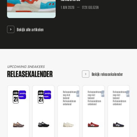
1 JUN 2026
172X GELEZEN
Bekijk alle artikelen
UPCOMING SNEAKERS
RELEASEKALENDER
Bekijk releasekalender
Releasedatum
Releasedatum
Releasedatum
AUG
AUG
Coming
Coming
Aangekondigd
Aangekondigd
Aangekondi
nog niet
nog niet
nog niet
soon
soon
21
21
bekend
bekend
bekend
Releasedatum
Releasedatum
Releasedatum
onbekend
onbekend
onbekend