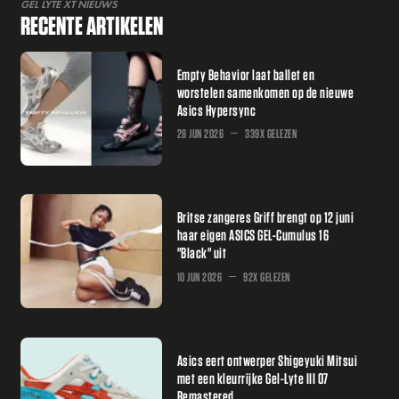
GEL LYTE XT NIEUWS
RECENTE ARTIKELEN
Empty Behavior laat ballet en
worstelen samenkomen op de nieuwe
Asics Hypersync
28 JUN 2026
339X GELEZEN
Britse zangeres Griff brengt op 12 juni
haar eigen ASICS GEL-Cumulus 16
"Black" uit
10 JUN 2026
92X GELEZEN
Asics eert ontwerper Shigeyuki Mitsui
met een kleurrijke Gel-Lyte III 07
Remastered