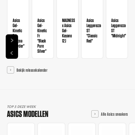
Asics
Asics
MADNESS
Asics
Asics
Gel-
Gel-
x Asics
Leggerezza
Leggerezza
Kinetic
Kinetic
Gel-
ST
ST
Fr
Fr
Kayano
"Classic
"Midnight"
"Cocoa
"Black
12.1
Red"
Powder"
Pure
Silver"
Bekijk releasekalender
TOP 5 DEZE WEEK
ASICS MODELLEN
Alle Asics sneakers