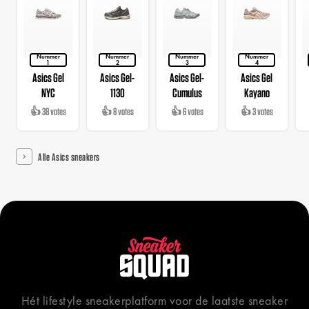
Nummer
Nummer
Nummer
Nummer
1
2
3
4
Asics Gel
Asics Gel-
Asics Gel-
Asics Gel
NYC
1130
Cumulus
Kayano
👍 38 votes
👍 8 votes
👍 6 votes
👍 3 votes
Alle Asics sneakers
Hét lifestyle sneakerplatform voor de laatste sneaker