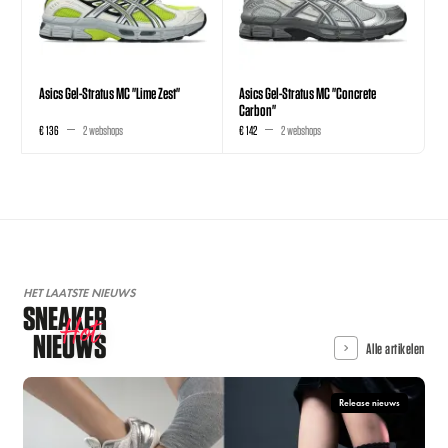
Asics Gel-Stratus MC "Lime Zest"
Asics Gel-Stratus MC "Concrete
Carbon"
€ 136
2 webshops
€ 142
2 webshops
HET LAATSTE NIEUWS
SNEAKER
Hot
NIEUWS
Alle artikelen
Release nieuws