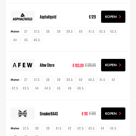
Asphaltgold
€ 129
KOPEN
37
37.5
38
39
39.5
40
41.5
42.5
43.5
Maten
44
45
46.5
Afew Store
€ 103,99
€ 129,99
KOPEN
37
37.5
38
39
39.5
40
40.5
41.5
42
Maten
42.5
43.5
44
44.5
45
46
46.5
SneakerBAAS
€ 110
€ 130
KOPEN
37.5
38
39
41.5
42
42.5
43.5
44
44.5
Maten