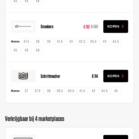
45
46
48
Sneakers
€ 110
€ 130
KOPEN
37.5
38
39
41.5
42
42.5
43.5
44
44.5
Maten
45
46
48
Schrittmacher
€ 114
KOPEN
37
37.5
38
39.5
40.5
41.5
42
44.5
46
Maten
Verkrijgbaar bij 4 marketplaces