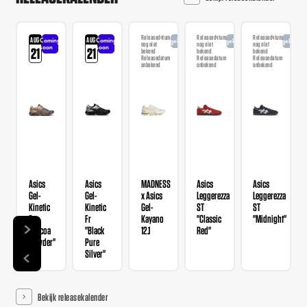
Releasedatum
Releasedatum
Releasedatum
AUG
AUG
Coming
Coming
Aangekondigd
Aangekondigd
Aangekondi
nog niet
nog niet
nog niet
soon
soon
21
21
bekend
bekend
bekend
Releasedatum
Releasedatum
Releasedatum
onbekend
onbekend
onbekend
Asics
Asics
MADNESS
Asics
Asics
Gel-
Gel-
x Asics
Leggerezza
Leggerezza
Kinetic
Kinetic
Gel-
ST
ST
Fr
Fr
Kayano
"Classic
"Midnight"
"Cocoa
"Black
12.1
Red"
Powder"
Pure
Silver"
Bekijk releasekalender