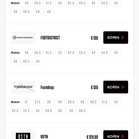
40
40.5
41.5
42
42.5
43.5
44
44.5
45
Maten
46
46.5
48
49
FOOTDISTRICT
€ 130
KOPEN
40
40.5
41.5
42
42.5
43.5
44
44.5
45
Maten
46
46.5
49
Footshop
€ 130
KOPEN
37
37.5
38
39
39.5
40
40.5
41.5
42
Maten
42.5
43.5
44
44.5
45
46
46.5
BSTN
€ 129,99
KOPEN