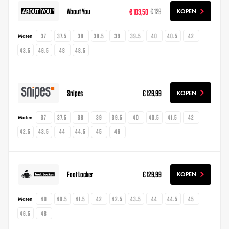
About You
€ 103,50
€ 129
KOPEN
37
37.5
38
38.5
39
39.5
40
40.5
42
Maten
43.5
46.5
48
48.5
Snipes
€ 129,99
KOPEN
37
37.5
38
39
39.5
40
40.5
41.5
42
Maten
42.5
43.5
44
44.5
45
46
Foot Locker
€ 129,99
KOPEN
40
40.5
41.5
42
42.5
43.5
44
44.5
45
Maten
46.5
48