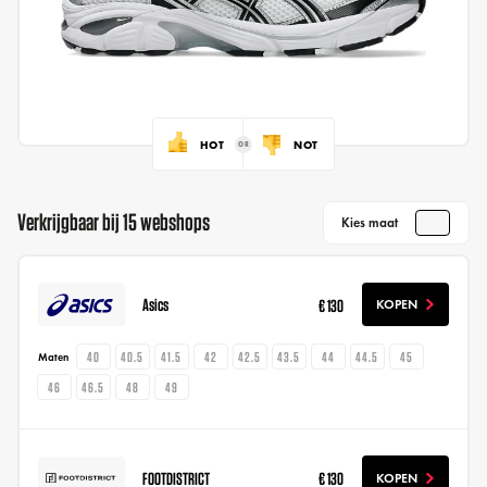
HOT
NOT
Verkrijgbaar bij 15 webshops
Kies maat
Asics
€ 130
KOPEN
40
40.5
41.5
42
42.5
43.5
44
44.5
45
Maten
46
46.5
48
49
FOOTDISTRICT
€ 130
KOPEN