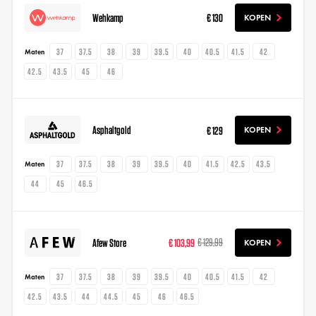
Wehkamp
€ 130
KOPEN
37
37.5
38
39
39.5
40
40.5
41.5
42
Maten
42.5
43.5
45
46
Asphaltgold
€ 129
KOPEN
37
37.5
38
39
39.5
40
41.5
42.5
43.5
Maten
44
45
46.5
Afew Store
€ 103,99
€ 129,99
KOPEN
37
37.5
38
39
39.5
40
40.5
41.5
42
Maten
42.5
43.5
44
44.5
45
46
46.5