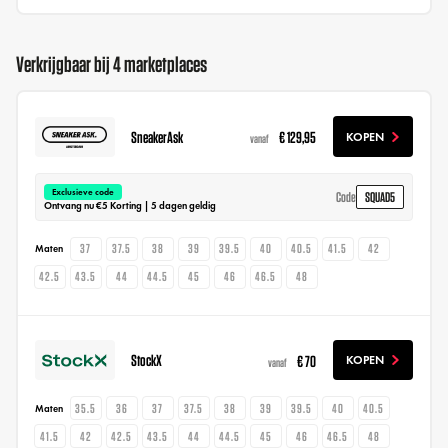
Verkrijgbaar bij 4 marketplaces
SneakerAsk
€ 129,95
KOPEN
vanaf
Exclusieve code
SQUAD5
Code
Ontvang nu €5 Korting | 5 dagen geldig
37
37.5
38
39
39.5
40
40.5
41.5
42
Maten
42.5
43.5
44
44.5
45
46
46.5
48
StockX
€ 70
KOPEN
vanaf
35.5
36
37
37.5
38
39
39.5
40
40.5
Maten
41.5
42
42.5
43.5
44
44.5
45
46
46.5
48