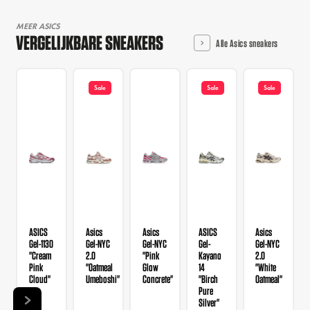
MEER ASICS
VERGELIJKBARE SNEAKERS
Alle Asics sneakers
Sale
Sale
Sale
ASICS
Asics
Asics
ASICS
Asics
Gel-1130
Gel-NYC
Gel-NYC
Gel-
Gel-NYC
"Cream
2.0
"Pink
Kayano
2.0
Pink
"Oatmeal
Glow
14
"White
Cloud"
Umeboshi"
Concrete"
"Birch
Oatmeal"
Pure
Silver"