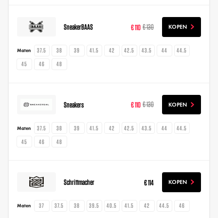
SneakerBAAS
€ 110
€ 130
KOPEN
37.5
38
39
41.5
42
42.5
43.5
44
44.5
Maten
45
46
48
Sneakers
€ 110
€ 130
KOPEN
37.5
38
39
41.5
42
42.5
43.5
44
44.5
Maten
45
46
48
Schrittmacher
€ 114
KOPEN
37
37.5
38
39.5
40.5
41.5
42
44.5
46
Maten