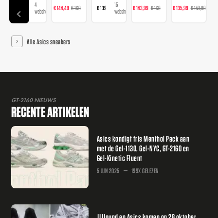
4
4
15
22
21
€ 109
€ 144,49
€ 160
€ 139
€ 143,99
€ 160
€ 135,99
€ 159,99
€ 
webshops
webshops
webshops
webshops
we
Alle Asics sneakers
GT-2160 NIEUWS
RECENTE ARTIKELEN
Asics kondigt fris Menthol Pack aan
met de Gel-1130, Gel-NYC, GT-2160 en
Gel-Kinetic Fluent
5 JUN 2025
199X GELEZEN
JJJJound en Asics komen op 28 oktober