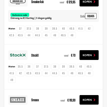
SneakerAsk
€ 129,95
KOPEN
vanaf
Exclusieve code
SQUAD5
Code
Ontvang nu €5 Korting | 5 dagen geldig
37
37.5
38
39
39.5
40
40.5
41.5
42
Maten
42.5
43.5
44
44.5
45
46
46.5
48
StockX
€ 70
KOPEN
vanaf
35.5
36
37
37.5
38
39
39.5
40
40.5
Maten
41.5
42
42.5
43.5
44
44.5
45
46
46.5
48
49
Sneaxx
€ 119,99
KOPEN
vanaf