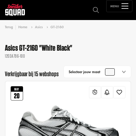
MENU
Terug
Home
Asics
GT-2160
Asics GT-2160 "White Black"
1203A796-100
Selecteer jouw maat
Verkrijgbaar bij 15 webshops
MAY
20