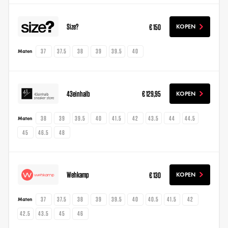
Size?
€ 150
KOPEN
37
37.5
38
39
39.5
40
Maten
43einhalb
€ 129,95
KOPEN
38
39
39.5
40
41.5
42
43.5
44
44.5
Maten
45
46.5
48
Wehkamp
€ 130
KOPEN
37
37.5
38
39
39.5
40
40.5
41.5
42
Maten
42.5
43.5
45
46