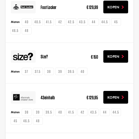
Foot Locker
€ 129,99
KOPEN
40
40.5
41.5
42
42.5
43.5
44
44.5
45
Maten
46.5
48
Size?
€ 150
KOPEN
37
37.5
38
39
39.5
40
Maten
43einhalb
€ 129,95
KOPEN
38
39
39.5
40
41.5
42
43.5
44
44.5
Maten
45
46.5
48