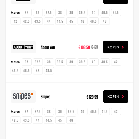
36
37
37.5
38
39
39.5
40
40.5
41.5
Maten
42
42.5
43.5
44
44.5
45
46
46.5
48
About You
€ 103,50
€ 129
KOPEN
37
37.5
38
38.5
39
39.5
40
40.5
42
Maten
43.5
46.5
48
48.5
Snipes
€ 129,99
KOPEN
37
37.5
38
39
39.5
40
40.5
41.5
42
Maten
42.5
43.5
44
44.5
45
46