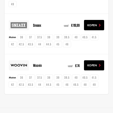
49
Sneaxx
€ 119,99
KOPEN
vanaf
36
37
37.5
38
39
39.5
40
40.5
41.5
Maten
42
42.5
43.5
44
44.5
45
46
Woovin
€ 74
KOPEN
vanaf
36
37
37.5
38
39
39.5
40
40.5
41.5
Maten
42
42.5
43.5
44
44.5
45
46
46.5
48
49