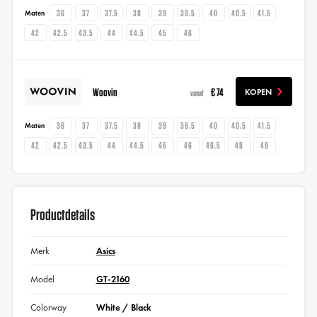
36
37
37.5
38
39
39.5
40
40.5
41.5
Maten
42
42.5
43.5
44
44.5
45
46
Woovin
€ 74
KOPEN
vanaf
36
37
37.5
38
39
39.5
40
40.5
41.5
Maten
42
42.5
43.5
44
44.5
45
46
46.5
48
49
Productdetails
Merk
Asics
Model
GT-2160
Colorway
White / Black