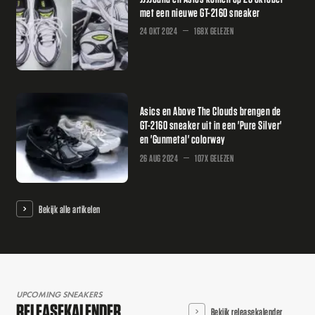
met een nieuwe GT-2160 sneaker
24 OKT 2024
168X GELEZEN
Asics en Above The Clouds brengen de
GT-2160 sneaker uit in een 'Pure Silver'
en 'Gunmetal' colorway
26 AUG 2024
107X GELEZEN
Bekijk alle artikelen
UPCOMING SNEAKERS
RELEASEKALENDER
Bekijk releasekalender