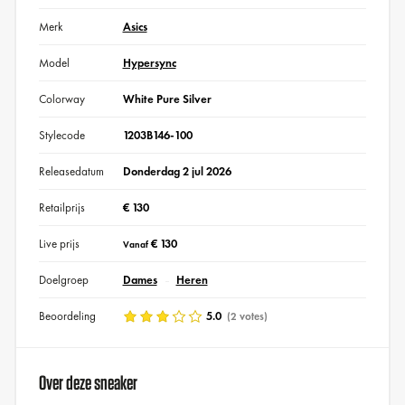
Merk
Asics
Model
Hypersync
Colorway
White Pure Silver
Stylecode
1203B146-100
Releasedatum
Donderdag 2 jul 2026
Retailprijs
€ 130
Live prijs
€ 130
Vanaf
Doelgroep
Dames
Heren
Beoordeling
5.0
(2 votes)
Over deze sneaker