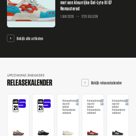
met een kleurrijke Gel-Lyte III 07
Remastered
1 JUN 2026
172X GELEZEN
Bekijk alle artikelen
UPCOMING SNEAKERS
RELEASEKALENDER
Bekijk releasekalender
Releasedatum
Releasedatum
Releasedatum
AUG
AUG
Coming
Coming
Aangekondigd
Aangekondigd
Aangekondi
nog niet
nog niet
nog niet
soon
soon
21
21
bekend
bekend
bekend
Releasedatum
Releasedatum
Releasedatum
onbekend
onbekend
onbekend