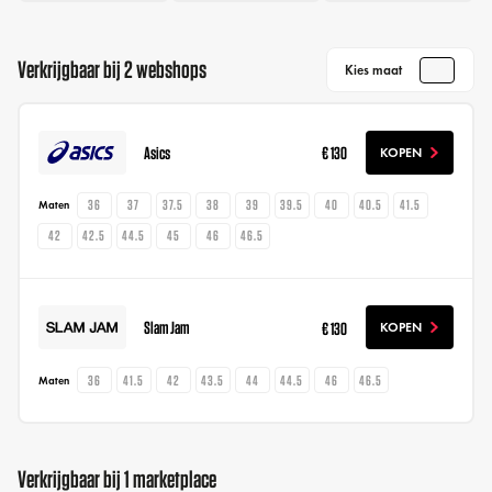
Verkrijgbaar bij 2 webshops
Kies maat
Asics
€ 130
KOPEN
36
37
37.5
38
39
39.5
40
40.5
41.5
Maten
42
42.5
44.5
45
46
46.5
Slam Jam
€ 130
KOPEN
36
41.5
42
43.5
44
44.5
46
46.5
Maten
Verkrijgbaar bij 1 marketplace