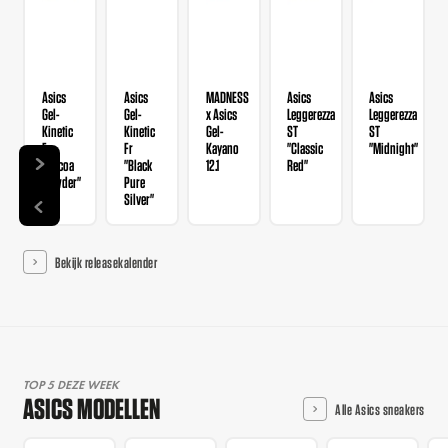
Asics
Asics
MADNESS
Asics
Asics
Gel-
Gel-
x Asics
Leggerezza
Leggerezza
Kinetic
Kinetic
Gel-
ST
ST
Fr
Fr
Kayano
"Classic
"Midnight"
"Cocoa
"Black
12.1
Red"
Powder"
Pure
Silver"
Bekijk releasekalender
TOP 5 DEZE WEEK
ASICS MODELLEN
Alle Asics sneakers