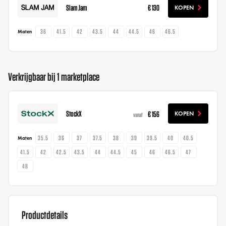
Slam Jam
€ 130
KOPEN
36
41.5
42
43.5
44
44.5
46
46.5
Maten
Verkrijgbaar bij 1 marketplace
StockX
€ 156
KOPEN
vanaf
35.5
36
37
37.5
38
39
39.5
40
40.5
Maten
41.5
42
42.5
43.5
44
44.5
45
46
46.5
47
48
Productdetails