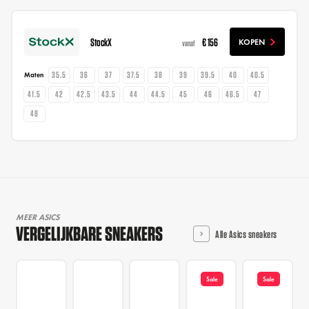
StockX
€ 156
KOPEN
vanaf
35.5
36
37
37.5
38
39
39.5
40
40.5
Maten
41.5
42
42.5
43.5
44
44.5
45
46
46.5
47
48
MEER ASICS
VERGELIJKBARE SNEAKERS
Alle Asics sneakers
Sale
Sale