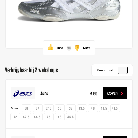
HOT
NOT
Verkrijgbaar bij 2 webshops
Kies maat
Asics
€ 130
KOPEN
36
37
37.5
38
39
39.5
40
40.5
41.5
Maten
42
42.5
44.5
45
46
46.5