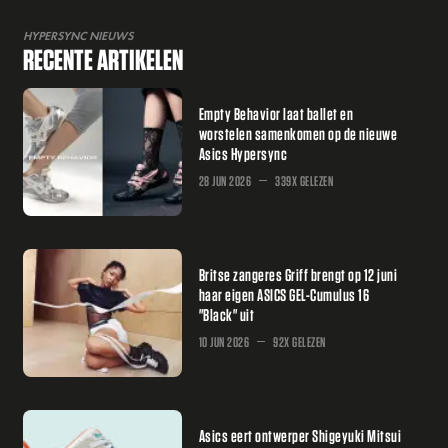
HYPERSYNC NIEUWS
RECENTE ARTIKELEN
Empty Behavior laat ballet en
worstelen samenkomen op de nieuwe
Asics Hypersync
28 JUN 2026
339X GELEZEN
Britse zangeres Griff brengt op 12 juni
haar eigen ASICS GEL-Cumulus 16
"Black" uit
10 JUN 2026
92X GELEZEN
Asics eert ontwerper Shigeyuki Mitsui