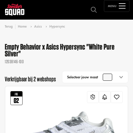
MENU
Terug
Home
Asics
Hypersync
Empty Behavior x Asics Hypersync "White Pure
Silver"
1203B146-100
Selecteer jouw maat
Verkrijgbaar bij 2 webshops
JUL
02