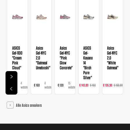
ASICS
Asics
Asics
ASICS
Asics
Gel-1130
Gel-NYC
Gel-NYC
Gel-
Gel-NYC
"Cream
2.0
"Pink
Kayano
2.0
Pink
"Oatmeal
Glow
14
"White
Cloud"
Umeboshi"
Concrete"
"Birch
Oatmeal"
Pure
Silver"
4
4
15
22
20
€ 109
€ 160
€ 139
€ 143,99
€ 160
€ 135,99
€ 159,99
€ 
webshops
webshops
webshops
webshops
we
Alle Asics sneakers