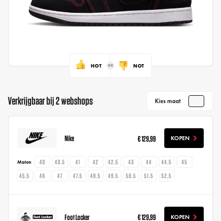
HOT
NOT
Verkrijgbaar bij 2 webshops
Kies maat
Nike
€ 129,99
KOPEN
40
40.5
41
42
42.5
43
44
44.5
45
Maten
45.5
46
47
47.5
48.5
49.5
50.5
51.5
52.5
Foot Locker
€ 129,99
KOPEN