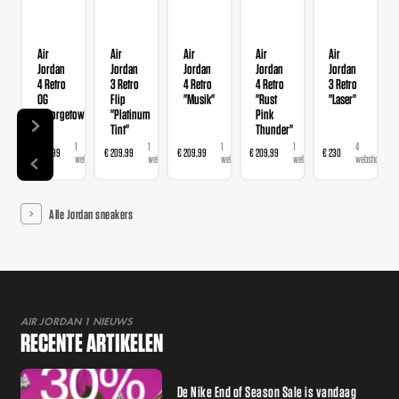
Air
Air
Air
Air
Air
Jordan
Jordan
Jordan
Jordan
Jordan
4 Retro
3 Retro
4 Retro
4 Retro
3 Retro
OG
Flip
"Musik"
"Rust
"Laser"
"Georgetown"
"Platinum
Pink
Tint"
Thunder"
1
1
1
1
4
€ 209,99
€ 209,99
€ 209,99
€ 209,99
€ 230
€
webshop
webshop
webshop
webshop
webshops
Alle Jordan sneakers
AIR JORDAN 1 NIEUWS
RECENTE ARTIKELEN
De Nike End of Season Sale is vandaag