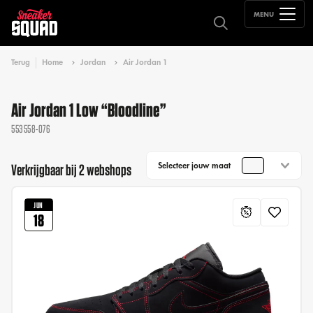
MENU
Terug
Home
Jordan
Air Jordan 1
Air Jordan 1 Low “Bloodline”
553558-076
Selecteer jouw maat
Verkrijgbaar bij 2 webshops
JUN
18