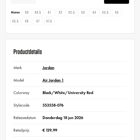
40
40.5
41
42
42.5
43
44
44.5
45
Maten
45.5
46
47
47.5
Productdetails
Merk
Jordan
Model
Air Jordan 1
Colorway
Black/White/University Red
Stylecode
553558-076
Releasedatum
Donderdag 18 jun 2026
Retailprijs
€ 129,99