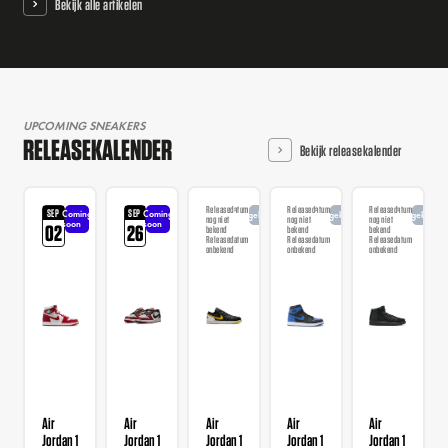
Bekijk alle artikelen
UPCOMING SNEAKERS
RELEASEKALENDER
Bekijk releasekalender
Releasedatum
Releasedatum
Releasedatum
SEP
SEP
Coming
Coming
Aangekondigd
Aangekondigd
Aangekondi
nog niet
nog niet
nog niet
soon
soon
02
26
bekend
bekend
bekend
Releasedatum
Releasedatum
Releasedatum
onbekend
onbekend
onbekend
Air
Air
Air
Air
Air
Jordan 1
Jordan 1
Jordan 1
Jordan 1
Jordan 1