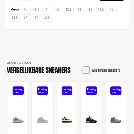
40
40.5
41
42
42.5
43
44
44.5
45
Maten
45.5
46
47
47.5
MEER JORDAN
VERGELIJKBARE SNEAKERS
Alle Jordan sneakers
Coming
Coming
Coming
Coming
Coming
soon
soon
soon
soon
soon