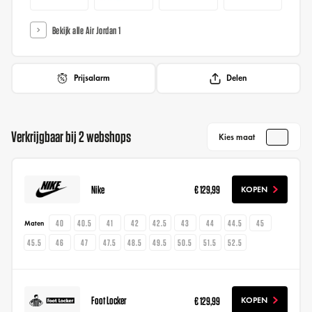
Bekijk alle Air Jordan 1
Prijsalarm
Delen
Verkrijgbaar bij 2 webshops
Kies maat
Nike
€ 129,99
KOPEN
40
40.5
41
42
42.5
43
44
44.5
45
Maten
45.5
46
47
47.5
48.5
49.5
50.5
51.5
52.5
Foot Locker
€ 129,99
KOPEN