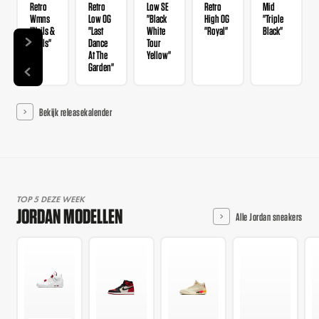
Retro
Retro
Low SE
Retro
Mid
Wmns
Low OG
"Black
High OG
"Triple
"Nails &
"Last
White
"Royal"
Black"
Grails"
Dance
Tour
At The
Yellow"
Garden"
Bekijk releasekalender
TOP 5 DEZE WEEK
JORDAN MODELLEN
Alle Jordan sneakers