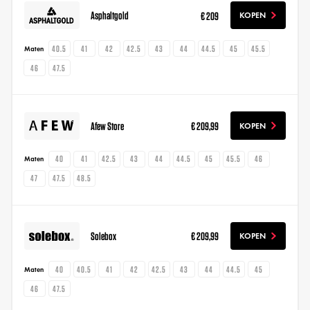
Asphaltgold
€ 209
KOPEN
40.5
41
42
42.5
43
44
44.5
45
45.5
Maten
46
47.5
Afew Store
€ 209,99
KOPEN
40
41
42.5
43
44
44.5
45
45.5
46
Maten
47
47.5
48.5
Solebox
€ 209,99
KOPEN
40
40.5
41
42
42.5
43
44
44.5
45
Maten
46
47.5