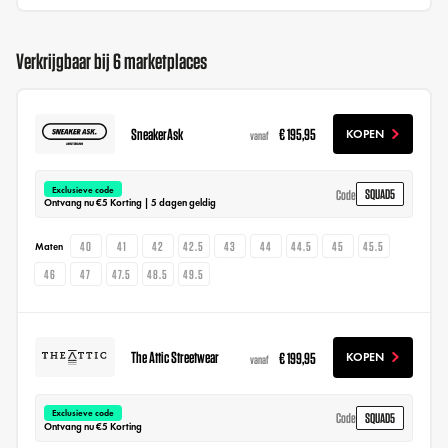
Verkrijgbaar bij 6 marketplaces
SneakerAsk
€ 195,95
KOPEN
vanaf
Exclusieve code
SQUAD5
Code
Ontvang nu €5 Korting | 5 dagen geldig
40
41
42
42.5
43
44
44.5
45
45.5
Maten
46
47
47.5
48.5
49.5
The Attic Streetwear
€ 199,95
KOPEN
vanaf
Exclusieve code
SQUAD5
Code
Ontvang nu €5 Korting