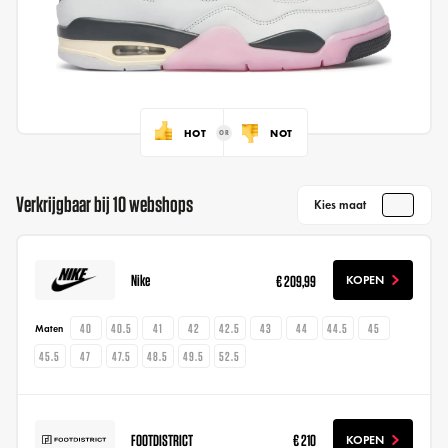
HOT
NOT
Verkrijgbaar bij 10 webshops
Kies maat
Nike
€ 209,99
KOPEN
40
40.5
41
42
42.5
43
44
44.5
45
Maten
45.5
47
47.5
48.5
49.5
52.5
FOOTDISTRICT
€ 210
KOPEN