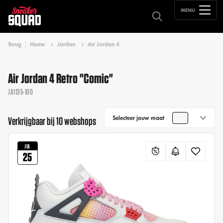
MENU
Terug
Home
Jordan
Air Jordan 4
Air Jordan 4 Retro "Comic"
JA1135-100
Selecteer jouw maat
Verkrijgbaar bij 10 webshops
JUL
25