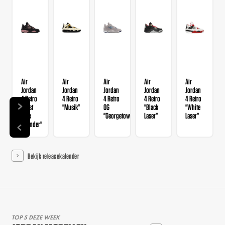
Air
Air
Air
Air
Air
Jordan
Jordan
Jordan
Jordan
Jordan
4 Retro
4 Retro
4 Retro
4 Retro
4 Retro
"Rust
"Musik"
OG
"Black
"White
Pink
"Georgetown"
Laser"
Laser"
Thunder"
Bekijk releasekalender
TOP 5 DEZE WEEK