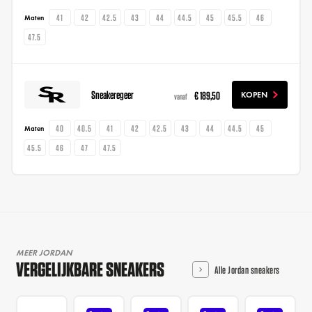
41
42
42.5
43
44
44.5
45
45.5
46
Maten
47.5
Sneakeregeer
€ 189,50
KOPEN
vanaf
40
40.5
41
42
42.5
43
44
44.5
45
Maten
45.5
46
47
47.5
MEER JORDAN
VERGELIJKBARE SNEAKERS
Alle Jordan sneakers