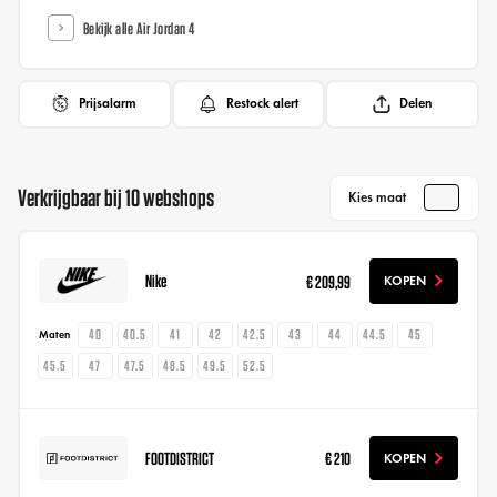
Bekijk alle Air Jordan 4
Prijsalarm
Restock alert
Delen
Verkrijgbaar bij 10 webshops
Kies maat
Nike
€ 209,99
KOPEN
40
40.5
41
42
42.5
43
44
44.5
45
Maten
45.5
47
47.5
48.5
49.5
52.5
FOOTDISTRICT
€ 210
KOPEN