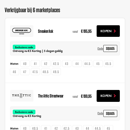
Verkrijgbaar bij 6 marketplaces
SneakerAsk
€ 195,95
KOPEN
vanaf
Exclusieve code
SQUAD5
Code
Ontvang nu €5 Korting | 5 dagen geldig
40
41
42
42.5
43
44
44.5
45
45.5
Maten
46
47
47.5
48.5
49.5
The Attic Streetwear
€ 199,95
KOPEN
vanaf
Exclusieve code
SQUAD5
Code
Ontvang nu €5 Korting
40
40.5
41
42
42.5
43
44
44.5
45
Maten