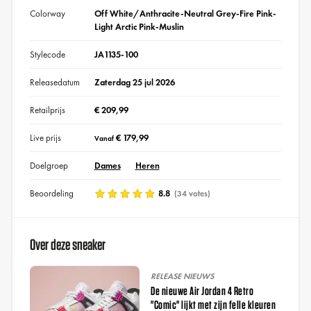
Colorway
Off White/Anthracite-Neutral Grey-Fire Pink-
Light Arctic Pink-Muslin
Stylecode
JA1135-100
Releasedatum
Zaterdag 25 jul 2026
Retailprijs
€ 209,99
Live prijs
€ 179,99
Vanaf
Doelgroep
Dames
Heren
Beoordeling
8.8
(34 votes)
Over deze sneaker
RELEASE NIEUWS
De nieuwe Air Jordan 4 Retro
"Comic" lijkt met zijn felle kleuren