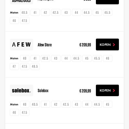
40.5
41
42
42.5
43
44
44.5
45
45.5
Maten
46
47.5
Afew Store
€ 209,99
KOPEN
40
41
42.5
43
44
44.5
45
45.5
46
Maten
47
47.5
48.5
Solebox
€ 209,99
KOPEN
40
40.5
41
42
42.5
43
44
44.5
45
Maten
46
47.5