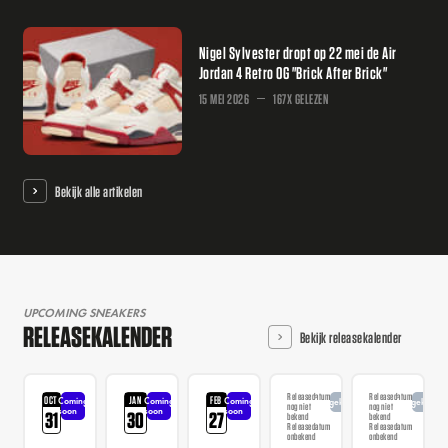
Nigel Sylvester dropt op 22 mei de Air
Jordan 4 Retro OG "Brick After Brick"
15 MEI 2026
167X GELEZEN
Bekijk alle artikelen
UPCOMING SNEAKERS
RELEASEKALENDER
Bekijk releasekalender
Releasedatum
Releasedatum
OCT
JAN
FEB
Coming
Coming
Coming
Aangekondigd
Aangekondi
nog niet
nog niet
soon
soon
soon
31
30
27
bekend
bekend
Releasedatum
Releasedatum
onbekend
onbekend