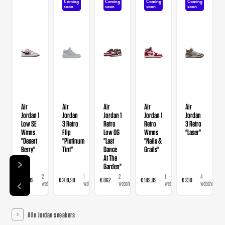
Coming
Coming
Coming
Coming
soon
soon
soon
soon
Air
Air
Air
Air
Air
Jordan 1
Jordan
Jordan 1
Jordan 1
Jordan
Low SE
3 Retro
Retro
Retro
3 Retro
Wmns
Flip
Low OG
Wmns
"Laser"
"Desert
"Platinum
"Last
"Nails &
Berry"
Tint"
Dance
Grails"
At The
Garden"
2
1
2
1
4
€ 139,99
€ 209,99
€ 862
€ 189,99
€ 230
webshops
webshop
webshops
webshop
webshops
Alle Jordan sneakers