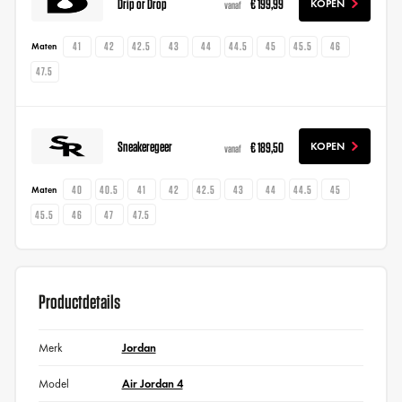
Drip or Drop
€ 199,99
KOPEN
vanaf
41
42
42.5
43
44
44.5
45
45.5
46
Maten
47.5
Sneakeregeer
€ 189,50
KOPEN
vanaf
40
40.5
41
42
42.5
43
44
44.5
45
Maten
45.5
46
47
47.5
Productdetails
Merk
Jordan
Model
Air Jordan 4