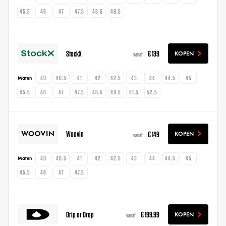
45.5
46
47
47.5
48.5
49.5
StockX
€ 139
KOPEN
vanaf
40
40.5
41
42
42.5
43
44
44.5
45
Maten
45.5
46
47
47.5
48.5
49.5
51.5
52.5
Woovin
€ 149
KOPEN
vanaf
40
40.5
41
42
42.5
43
44
44.5
45
Maten
45.5
46
47
47.5
Drip or Drop
€ 199,99
KOPEN
vanaf