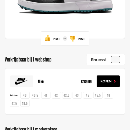
HOT
NOT
Verkrijgbaar bij 1 webshop
Kies maat
Nike
€ 169,99
KOPEN
40
40.5
41
42
42.5
43
45
45.5
46
Maten
47.5
48.5
Verkrijgbaar bij 1 marketplace