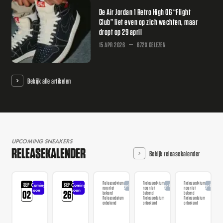
De Air Jordan 1 Retro High OG “Flight
Club” liet even op zich wachten, maar
dropt op 29 april
15 APR 2026
672X GELEZEN
Bekijk alle artikelen
UPCOMING SNEAKERS
RELEASEKALENDER
Bekijk releasekalender
Releasedatum
Releasedatum
Releasedatum
SEP
SEP
Coming
Coming
Aangekondigd
Aangekondigd
Aangekondi
nog niet
nog niet
nog niet
soon
soon
02
26
bekend
bekend
bekend
Releasedatum
Releasedatum
Releasedatum
onbekend
onbekend
onbekend