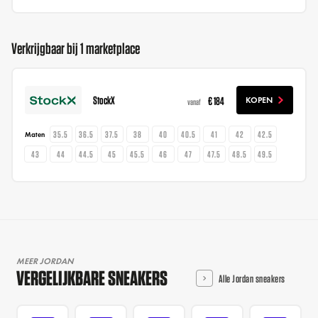
Verkrijgbaar bij 1 marketplace
StockX
€ 184
KOPEN
vanaf
35.5
36.5
37.5
38
40
40.5
41
42
42.5
Maten
43
44
44.5
45
45.5
46
47
47.5
48.5
49.5
MEER JORDAN
VERGELIJKBARE SNEAKERS
Alle Jordan sneakers