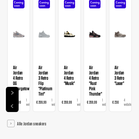
Coming
Coming
Coming
Coming
Coming
soon
soon
soon
soon
soon
Air
Air
Air
Air
Air
Jordan
Jordan
Jordan
Jordan
Jordan
4 Retro
3 Retro
4 Retro
4 Retro
3 Retro
OG
Flip
"Musik"
"Rust
"Laser"
"Georgetown"
"Platinum
Pink
Tint"
Thunder"
1
1
1
1
4
€ 209,99
€ 209,99
€ 209,99
€ 209,99
€ 230
€
webshop
webshop
webshop
webshop
webshops
Alle Jordan sneakers