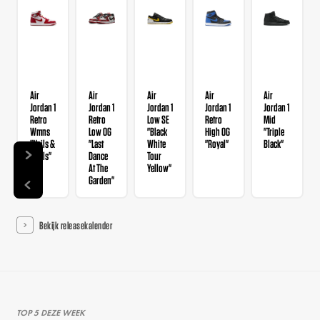
Air
Air
Air
Air
Air
Jordan 1
Jordan 1
Jordan 1
Jordan 1
Jordan 1
Retro
Retro
Low SE
Retro
Mid
Wmns
Low OG
"Black
High OG
"Triple
"Nails &
"Last
White
"Royal"
Black"
Grails"
Dance
Tour
At The
Yellow"
Garden"
Bekijk releasekalender
TOP 5 DEZE WEEK