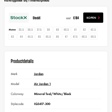
StockX
€ 184
KOPEN
vanaf
35.5
36.5
37.5
38
40
40.5
41
42
42.5
Maten
43
44
44.5
45
45.5
46
47
47.5
48.5
49.5
Productdetails
Merk
Jordan
Model
Air Jordan 1
Colorway
Mineral Teal/White/Black
Stylecode
IQ3417-300