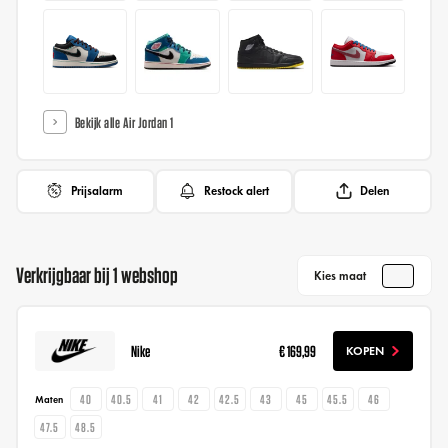
Bekijk alle Air Jordan 1
Prijsalarm
Restock alert
Delen
Verkrijgbaar bij 1 webshop
Kies maat
Nike
€ 169,99
KOPEN
40
40.5
41
42
42.5
43
45
45.5
46
Maten
47.5
48.5