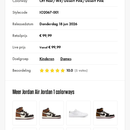
Colorway
Off Noir/Wit/Desert Pink/Desert Pink
Stylecode
IO2067-001
Releasedatum
Donderdag 18 jun 2026
Retailprijs
€ 99,99
Live prijs
€ 99,99
Vanaf
Doelgroep
Kinderen
Dames
Beoordeling
10.0
(5 votes)
Meer Jordan Air Jordan 1 colorways