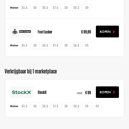
35.5
36
36.5
37.5
38
38.5
39
Maten
Foot Locker
€ 99,99
KOPEN
35.5
36
36.5
37.5
38
38.5
39
Maten
Verkrijgbaar bij 1 marketplace
StockX
€ 99
KOPEN
vanaf
35.5
36
36.5
37.5
38
38.5
39
40
Maten