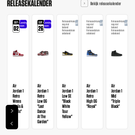
RELEASEKALENDER
Bekijk releasekalender
Releasedatum
Releasedatum
Releasedatum
SEP
SEP
Coming
Coming
Aangekondigd
Aangekondigd
Aangekondi
nog niet
nog niet
nog niet
soon
soon
02
26
bekend
bekend
bekend
Releasedatum
Releasedatum
Releasedatum
onbekend
onbekend
onbekend
Air
Air
Air
Air
Air
Jordan 1
Jordan 1
Jordan 1
Jordan 1
Jordan 1
Retro
Retro
Low SE
Retro
Mid
Wmns
Low OG
"Black
High OG
"Triple
"Nails &
"Last
White
"Royal"
Black"
Grails"
Dance
Tour
At The
Yellow"
Garden"