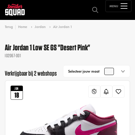
MENU
Terug
Home
Jordan
Air Jordan 1
Air Jordan 1 Low SE GS "Desert Pink"
IO2067-001
Selecteer jouw maat
Verkrijgbaar bij 2 webshops
JUN
18