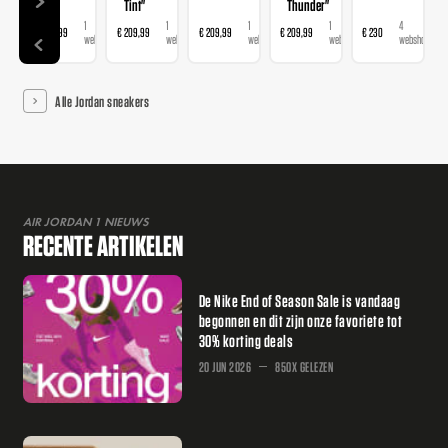
Tint"
Thunder"
1
1
1
1
4
€ 209,99
€ 209,99
€ 209,99
€ 209,99
€ 230
€
webshop
webshop
webshop
webshop
webshops
Alle Jordan sneakers
AIR JORDAN 1 NIEUWS
RECENTE ARTIKELEN
De Nike End of Season Sale is vandaag
begonnen en dit zijn onze favoriete tot
30% korting deals
20 JUN 2026
850X GELEZEN