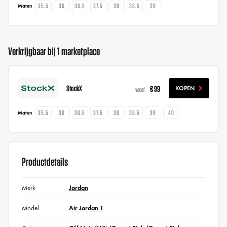
35.5
36
36.5
37.5
38
38.5
39
Maten
Verkrijgbaar bij 1 marketplace
StockX
€ 99
KOPEN
vanaf
35.5
36
36.5
37.5
38
38.5
39
40
Maten
Productdetails
Merk
Jordan
Model
Air Jordan 1