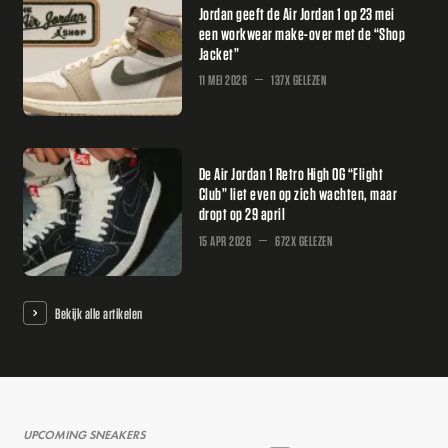
Jordan geeft de Air Jordan 1 op 23 mei
een workwear make-over met de “Shop
Jacket”
11 MEI 2026
137X GELEZEN
De Air Jordan 1 Retro High OG “Flight
Club” liet even op zich wachten, maar
dropt op 29 april
15 APR 2026
672X GELEZEN
Bekijk alle artikelen
UPCOMING SNEAKERS