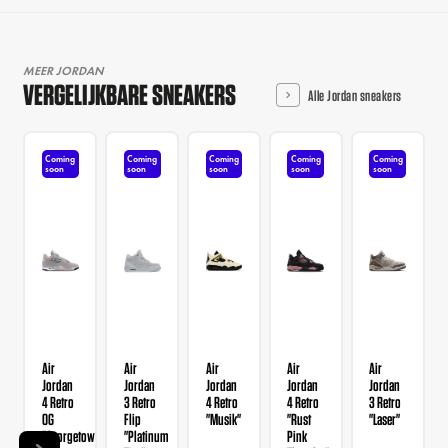
MEER JORDAN
VERGELIJKBARE SNEAKERS
Alle Jordan sneakers
Coming
Coming
Coming
Coming
Coming
soon
soon
soon
soon
soon
Air
Air
Air
Air
Air
Jordan
Jordan
Jordan
Jordan
Jordan
4 Retro
3 Retro
4 Retro
4 Retro
3 Retro
OG
Flip
"Musik"
"Rust
"Laser"
"Georgetown"
"Platinum
Pink