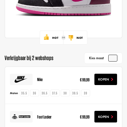
HOT
NOT
Verkrijgbaar bij 2 webshops
Kies maat
Nike
€ 99,99
KOPEN
35.5
36
36.5
37.5
38
38.5
39
Maten
Foot Locker
€ 99,99
KOPEN