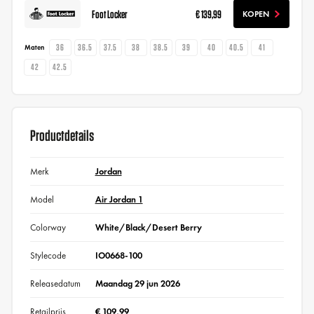
Foot Locker
€ 139,99
KOPEN
36
36.5
37.5
38
38.5
39
40
40.5
41
Maten
42
42.5
Productdetails
Merk
Jordan
Model
Air Jordan 1
Colorway
White/Black/Desert Berry
Stylecode
IO0668-100
Releasedatum
Maandag 29 jun 2026
Retailprijs
€ 109,99