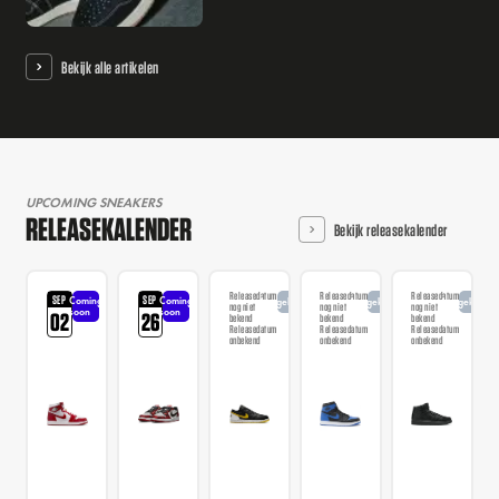
Bekijk alle artikelen
UPCOMING SNEAKERS
RELEASEKALENDER
Bekijk releasekalender
Releasedatum
Releasedatum
Releasedatum
SEP
SEP
Coming
Coming
Aangekondigd
Aangekondigd
Aangekondi
nog niet
nog niet
nog niet
soon
soon
02
26
bekend
bekend
bekend
Releasedatum
Releasedatum
Releasedatum
onbekend
onbekend
onbekend