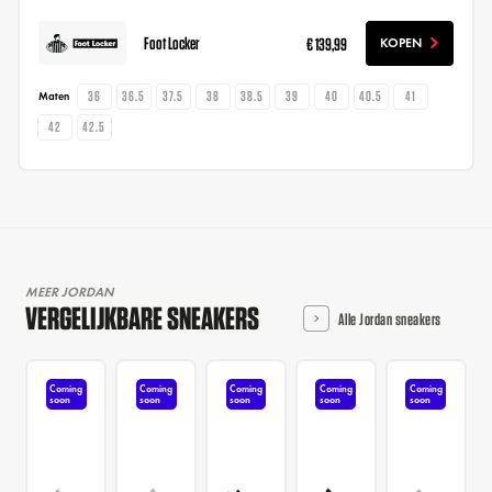
Foot Locker
€ 139,99
KOPEN
36
36.5
37.5
38
38.5
39
40
40.5
41
Maten
42
42.5
MEER JORDAN
VERGELIJKBARE SNEAKERS
Alle Jordan sneakers
Coming
Coming
Coming
Coming
Coming
soon
soon
soon
soon
soon