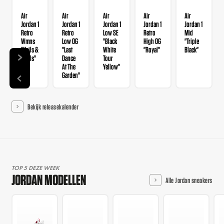
Air
Air
Air
Air
Air
Jordan 1
Jordan 1
Jordan 1
Jordan 1
Jordan 1
Retro
Retro
Low SE
Retro
Mid
Wmns
Low OG
"Black
High OG
"Triple
"Nails &
"Last
White
"Royal"
Black"
Grails"
Dance
Tour
At The
Yellow"
Garden"
Bekijk releasekalender
TOP 5 DEZE WEEK
JORDAN MODELLEN
Alle Jordan sneakers