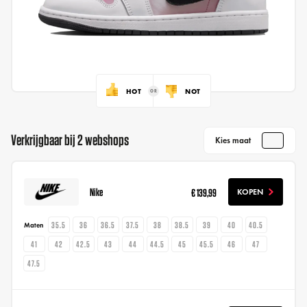
HOT
NOT
Verkrijgbaar bij 2 webshops
Kies maat
Nike
€ 139,99
KOPEN
35.5
36
36.5
37.5
38
38.5
39
40
40.5
Maten
41
42
42.5
43
44
44.5
45
45.5
46
47
47.5