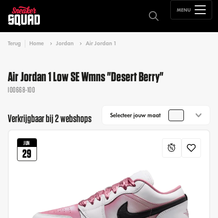
MENU
Terug
Home
Jordan
Air Jordan 1
Air Jordan 1 Low SE Wmns "Desert Berry"
IO0668-100
Selecteer jouw maat
Verkrijgbaar bij 2 webshops
JUN
29