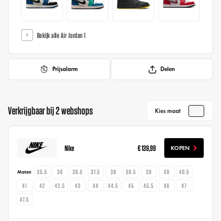
Bekijk alle Air Jordan 1
Prijsalarm
Delen
Verkrijgbaar bij 2 webshops
Kies maat
Nike
€ 139,99
KOPEN
35.5
36
36.5
37.5
38
38.5
39
40
40.5
Maten
41
42
42.5
43
44
44.5
45
45.5
46
47
47.5