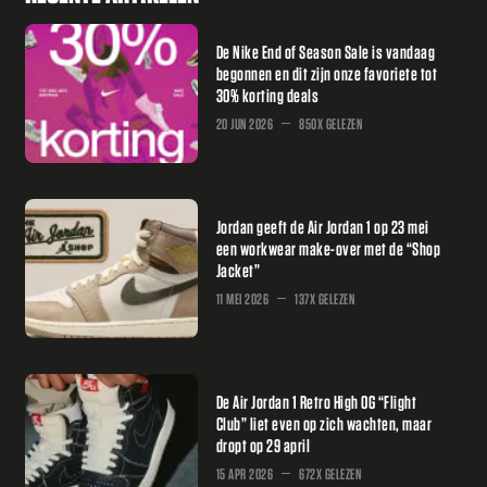
De Nike End of Season Sale is vandaag
begonnen en dit zijn onze favoriete tot
30% korting deals
20 JUN 2026
850X GELEZEN
Jordan geeft de Air Jordan 1 op 23 mei
een workwear make-over met de “Shop
Jacket”
11 MEI 2026
137X GELEZEN
De Air Jordan 1 Retro High OG “Flight
Club” liet even op zich wachten, maar
dropt op 29 april
15 APR 2026
672X GELEZEN